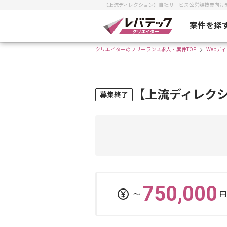
【上流ディレクション】自社サービス公営競技業向け
案件を探
クリエイターのフリーランス求人・案件TOP
Webデ
【上流ディレク
募集終了
750,000
〜
円