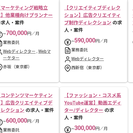
【マーケティング戦略立
【クリエイティブディレク
案】他業種向けプランナー
ション】広告クリエイティ
の求人・案件
ブ制作ディレクション
の求
人・案件
700,000
~
円／月
590,000
~
円／月
業務委託
業務委託
Webディレクター
,
Webマ
ーケター
Webディレクター
赤坂（東京都）
西新宿（東京都）
【コンテンツマーケティン
【ファッション・コスメ系
グ】広告クリエイティブデ
YouTube運営】動画エディ
ィレクション
の求人・案件
ター/ディレクター
の求
人・案件
600,000
~
円／月
300,000
~
円／月
業務委託