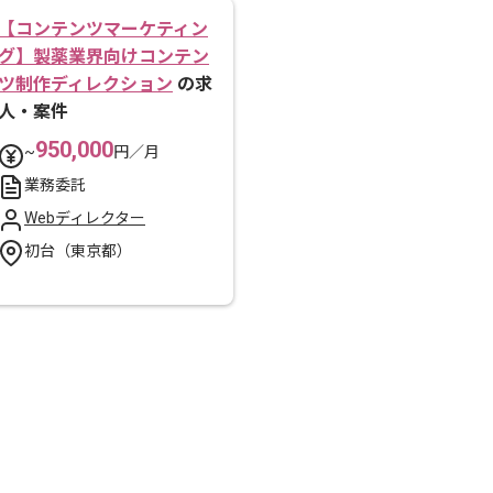
【コンテンツマーケティン
グ】製薬業界向けコンテン
ツ制作ディレクション
の求
人・案件
950,000
~
円／月
業務委託
Webディレクター
初台（東京都）