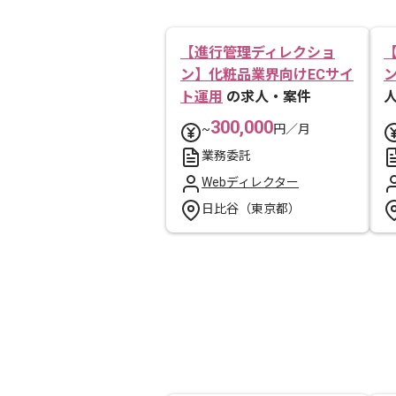
【進行管理ディレクショ
ン】化粧品業界向けECサイ
ト運用
の求人・案件
300,000
~
円／月
業務委託
Webディレクター
日比谷（東京都）