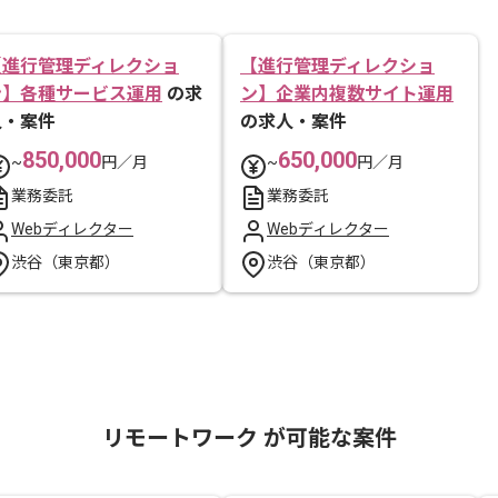
【進行管理ディレクショ
【進行管理ディレクショ
ン】各種サービス運用
の求
ン】企業内複数サイト運用
人・案件
の求人・案件
850,000
650,000
~
円／月
~
円／月
業務委託
業務委託
Webディレクター
Webディレクター
渋谷（東京都）
渋谷（東京都）
リモートワーク が可能な案件