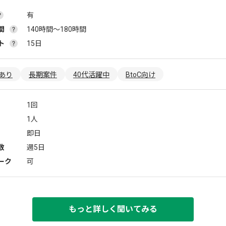
有
間
140時間〜180時間
ト
15日
あり
長期案件
40代活躍中
BtoC向け
1回
1人
即日
数
週5日
ーク
可
もっと詳しく聞いてみる