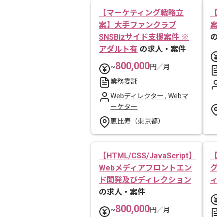
【マーケティング戦略立
案】大手ファンクラブ
SNSBizサイド支援案件 ※
アダルト有
の求人・案件
800,000
~
円／月
業務委託
Webディレクター
,
Webマ
ーケター
恵比寿（東京都）
【HTML/CSS/JavaScript】
Webメディアフロントエン
ド開発及びディレクション
の求人・案件
800,000
~
円／月