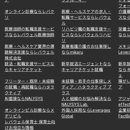
フォ
オンライン診療ならレバク
医療・ヘルスケアの求人・
介護
リ
転職サービスならレバウェ
スな
ル
医療技師の転職支援サービ
リハビリ職の転職支援サー
栄養
スならレバウェル医療技師
ビスならレバウェルリハビ
なら
リ
医療・ヘルスケア業界の課
医療看護介護のお仕事探し
メキ
題解決支援ならレバウェル
ならmikaru
Lever
株式会社
就活・転職支援サービスな
新卒就活エージェントなら
新卒
らキャリアチケット
キャリアチケット就職
なら
ェ
フリーター・既卒・未経験
未経験・若手の仕事探しメ
障が
の就職・再就職ならハタラ
ディア／ハタラクティブ プ
ア
クティブ
ラス
AI面接ならNALYSYS
人と組織のお悩み解決なら
アジャ
NALYSYS Lab.
effec
オンラインピル診療ならメ
外国人採用ならLeverages
企業
デリピル
Global
Fact
レバウェル保育士 保育士向
けお役立ち情報