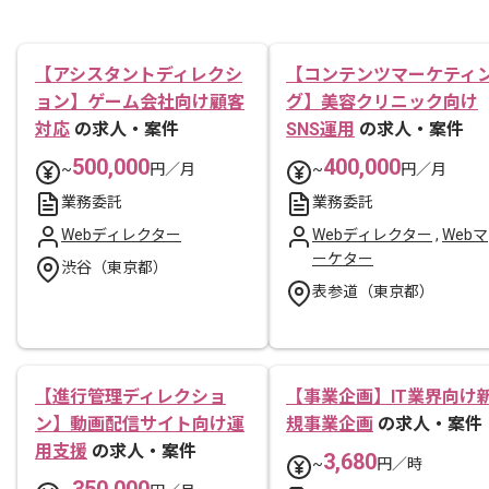
【アシスタントディレクシ
【コンテンツマーケティ
ョン】ゲーム会社向け顧客
グ】美容クリニック向け
対応
の求人・案件
SNS運用
の求人・案件
500,000
400,000
~
円／月
~
円／月
業務委託
業務委託
Webディレクター
Webディレクター
,
Webマ
ーケター
渋谷（東京都）
表参道（東京都）
【進行管理ディレクショ
【事業企画】IT業界向け
ン】動画配信サイト向け運
規事業企画
の求人・案件
用支援
の求人・案件
3,680
~
円／時
350,000