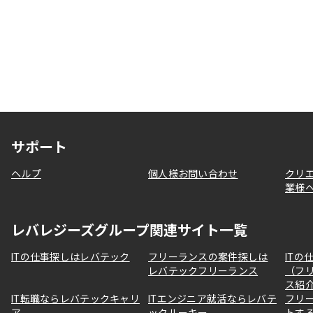
サポート
ヘルプ
個人様お問い合わせ
クリ
業様
レバレジーズグループ関連サイト一覧
ITの仕事探しはレバテック
フリーランスの案件探しは
ITの
レバテックフリーランス
（フ
ス紹
IT転職ならレバテックキャリ
ITエンジニア就活ならレバテ
フリ
ア
ックルーキー
トす