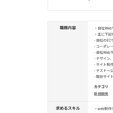
職務内容
・自社We
・主に下記
- 自社のE
- コーポ
- 自社We
- デザイ
- サイト
- テスト
- 既存サ
カテゴリ
新規開発
求めるスキル
・web制