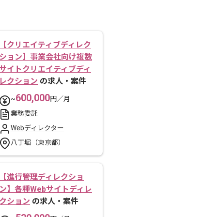
【クリエイティブディレク
ション】事業会社向け複数
サイトクリエイティブディ
レクション
の求人・案件
600,000
~
円／月
業務委託
Webディレクター
八丁堀（東京都）
【進行管理ディレクショ
ン】各種Webサイトディレ
クション
の求人・案件