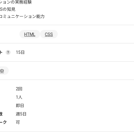
ションの実務経験
SSの知見
コミュニケーション能力
HTML
CSS
ト
15日
躍中
2回
1人
即日
数
週5日
ーク
可