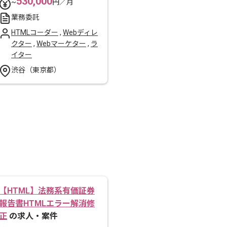
530,000
~
円／月
業務委託
HTMLコーダー
,
Webディレ
クター
,
Webマーケター
,
ラ
イター
渋谷（東京都）
【HTML】法務系有価証券
報告書HTMLエラー解消修
正
の求人・案件