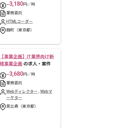
3,180
~
円／時
業務委託
HTMLコーダー
麹町（東京都）
【事業企画】IT業界向け新
規事業企画
の求人・案件
3,680
~
円／時
業務委託
Webディレクター
,
Webマ
ーケター
恵比寿（東京都）