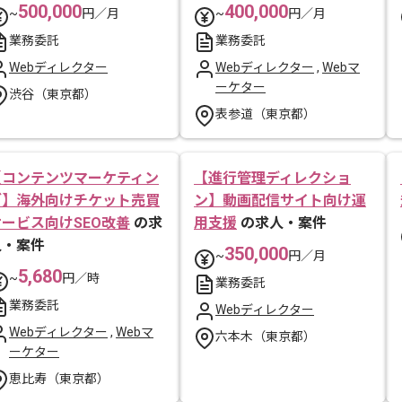
500,000
400,000
~
円／月
~
円／月
業務委託
業務委託
Webディレクター
Webディレクター
,
Webマ
ーケター
渋谷（東京都）
表参道（東京都）
【コンテンツマーケティン
【進行管理ディレクショ
グ】海外向けチケット売買
ン】動画配信サイト向け運
サービス向けSEO改善
の求
用支援
の求人・案件
人・案件
350,000
~
円／月
5,680
~
円／時
業務委託
業務委託
Webディレクター
Webディレクター
,
Webマ
六本木（東京都）
ーケター
恵比寿（東京都）