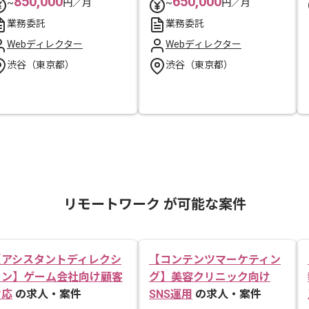
850,000
650,000
~
円／月
~
円／月
業務委託
業務委託
Webディレクター
Webディレクター
渋谷（東京都）
渋谷（東京都）
リモートワーク が可能な案件
【アシスタントディレクシ
【コンテンツマーケティン
ョン】ゲーム会社向け顧客
グ】美容クリニック向け
対応
の求人・案件
SNS運用
の求人・案件