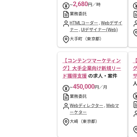
2,680
~
円／時
業務委託
HTMLコーダー
,
Webデザイ
ナー
,
UIデザイナー(Web)
大手町（東京都）
【コンテンツマーケティン
グ】大手企業向け新規リー
ド獲得支援
の求人・案件
450,000
~
円／月
業務委託
Webディレクター
,
Webマ
ーケター
大崎（東京都）