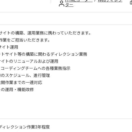
HTMLコーダー
/
Webディレク
ター
bサイトの構築、運用業務に携わっていただきます。
作業をご担当いただきます。
Cサイト運用
レートサイト等の構築に関わるディレクション業務
bサイトのリニューアルおよび運用
ン、コーディングチームへの各種業務指示
制作のスケジュール、進行管理
〜公開作業までの一連対応
イトの運用・機能改修
作ディレクション作業3年程度