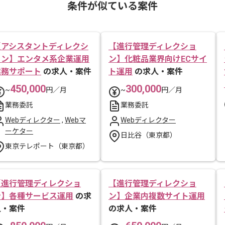
条件が似ている案件
【アシスタントディレクシ
【進行管理ディレクショ
ョン】エンタメ系企業運用
ン】化粧品業界向けECサイ
業務サポート
の求人・案件
ト運用
の求人・案件
450,000
300,000
~
円／月
~
円／月
業務委託
業務委託
Webディレクター
,
Webマ
Webディレクター
ーケター
日比谷（東京都）
東京テレポート（東京都）
【進行管理ディレクショ
【進行管理ディレクショ
ン】各種サービス運用
の求
ン】企業内複数サイト運用
人・案件
の求人・案件