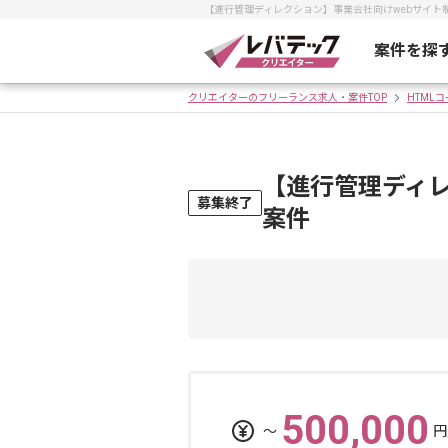
【進行管理ディレクション】事業会社向けwebサイ
案件を探
クリエイターのフリーランス求人・案件TOP
HTML
【進行管理ディレ
募集終了
案件
500,000
〜
円