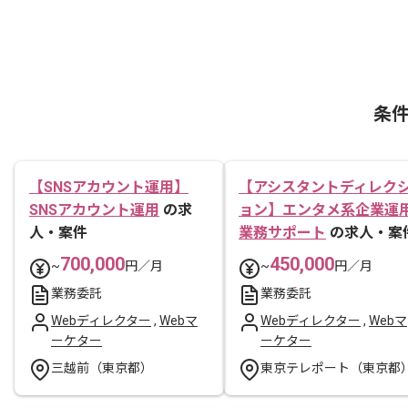
条
【SNSアカウント運用】
【アシスタントディレク
SNSアカウント運用
の求
ョン】エンタメ系企業運
人・案件
業務サポート
の求人・案
700,000
450,000
~
円／月
~
円／月
業務委託
業務委託
Webディレクター
,
Webマ
Webディレクター
,
Webマ
ーケター
ーケター
三越前（東京都）
東京テレポート（東京都