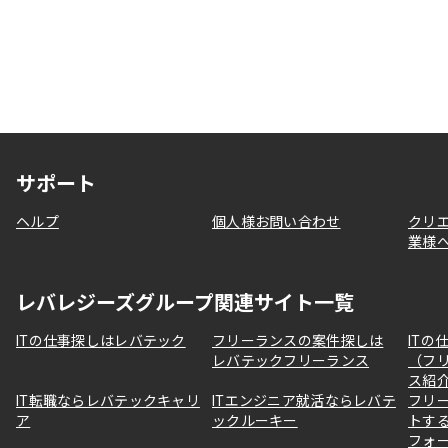
サポート
ヘルプ
個人様お問い合わせ
クリ
業様
レバレジーズグループ関連サイト一覧
ITの仕事探しはレバテック
フリーランスの案件探しは
ITの
レバテックフリーランス
（フ
ス紹
IT転職ならレバテックキャリ
ITエンジニア就活ならレバテ
フリ
ア
ックルーキー
トす
フォ