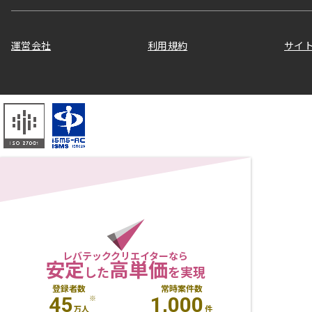
運営会社
利用規約
サイ
レバテッククリエイターなら
安定
高単価
した
を実現
登録者数
常時案件数
45
1,000
※
万人
件