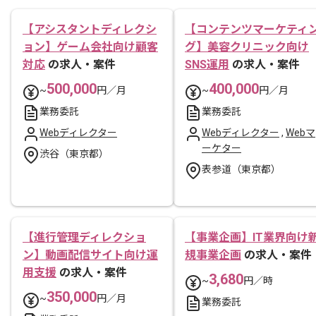
【アシスタントディレクシ
【コンテンツマーケティ
ョン】ゲーム会社向け顧客
グ】美容クリニック向け
対応
の求人・案件
SNS運用
の求人・案件
500,000
400,000
~
円／月
~
円／月
業務委託
業務委託
Webディレクター
Webディレクター
,
Webマ
ーケター
渋谷（東京都）
表参道（東京都）
【進行管理ディレクショ
【事業企画】IT業界向け
ン】動画配信サイト向け運
規事業企画
の求人・案件
用支援
の求人・案件
3,680
~
円／時
350,000
~
円／月
業務委託