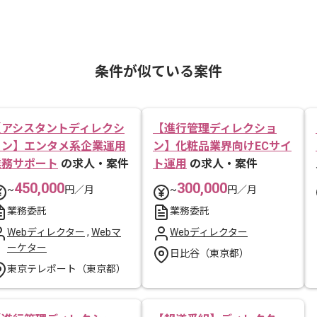
条件が似ている案件
【アシスタントディレクシ
【進行管理ディレクショ
ョン】エンタメ系企業運用
ン】化粧品業界向けECサイ
業務サポート
の求人・案件
ト運用
の求人・案件
450,000
300,000
~
円／月
~
円／月
業務委託
業務委託
Webディレクター
,
Webマ
Webディレクター
ーケター
日比谷（東京都）
東京テレポート（東京都）