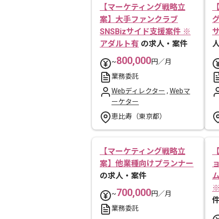
【マーケティング戦略立
案】大手ファンクラブ
SNSBizサイド支援案件 ※
アダルト有
の求人・案件
800,000
~
円／月
業務委託
Webディレクター
,
Webマ
ーケター
恵比寿（東京都）
【マーケティング戦略立
案】他業種向けプランナー
の求人・案件
700,000
~
円／月
業務委託