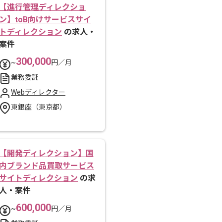
【進行管理ディレクショ
ン】toB向けサービスサイ
トディレクション
の求人・
案件
300,000
~
円／月
業務委託
Webディレクター
東銀座（東京都）
【開発ディレクション】国
内ブランド品買取サービス
サイトディレクション
の求
人・案件
600,000
~
円／月