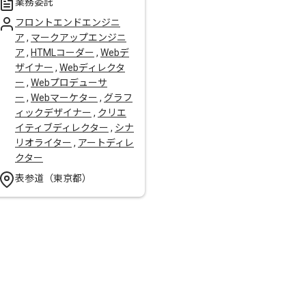
業務委託
フロントエンドエンジニ
ア
,
マークアップエンジニ
ア
,
HTMLコーダー
,
Webデ
ザイナー
,
Webディレクタ
ー
,
Webプロデューサ
ー
,
Webマーケター
,
グラフ
ィックデザイナー
,
クリエ
イティブディレクター
,
シナ
リオライター
,
アートディレ
クター
表参道（東京都）