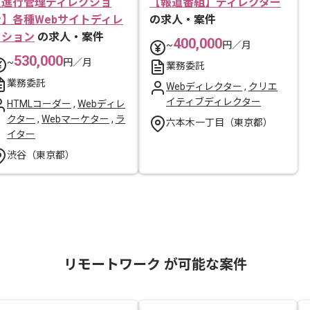
【進行管理ディレクショ
【報道番組】ディレクター
ン】各種Webサイトディレ
の求人・案件
クション
の求人・案件
400,000
~
円／月
530,000
~
円／月
業務委託
業務委託
Webディレクター
,
クリエ
イティブディレクター
HTMLコーダー
,
Webディレ
クター
,
Webマーケター
,
ラ
六本木一丁目（東京都）
イター
渋谷（東京都）
リモートワーク が可能な案件