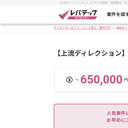
【上流ディレクション】ECサイト開発・運用案件・
案件を探
クリエイターのフリーランス求人・案件TOP
Webデ
【上流ディレクション】
650,000
〜
円
人気案件
お早めに