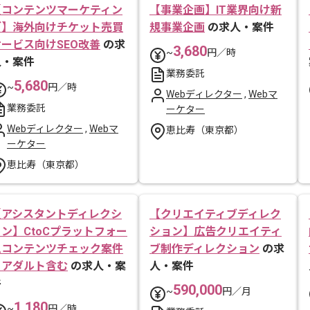
【コンテンツマーケティン
【事業企画】IT業界向け新
グ】海外向けチケット売買
規事業企画
の求人・案件
サービス向けSEO改善
の求
3,680
~
円／時
人・案件
業務委託
5,680
~
円／時
Webディレクター
,
Webマ
業務委託
ーケター
Webディレクター
,
Webマ
恵比寿（東京都）
ーケター
恵比寿（東京都）
【アシスタントディレクシ
【クリエイティブディレク
ョン】CtoCプラットフォー
ション】広告クリエイティ
ムコンテンツチェック案件
ブ制作ディレクション
の求
※アダルト含む
の求人・案
人・案件
件
590,000
~
円／月
1,180
~
円／時