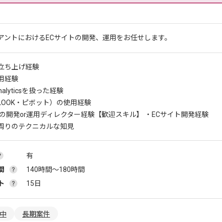
アントにおけるECサイトの開発、運用をお任せします。
立ち上げ経験
用経験
Analyticsを扱った経験
（VLOOK・ピボット）の使用経験
トの開発or運用ディレクター経験
【歓迎スキル】 ・ECサイト開発経験
周りのテクニカルな知見
有
間
140時間〜180時間
ト
15日
躍中
長期案件