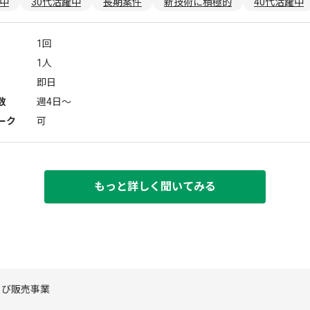
躍中
30代活躍中
長期案件
新技術に積極的
40代活躍中
1回
1人
即日
数
週4日〜
ーク
可
もっと詳しく聞いてみる
よび販売事業