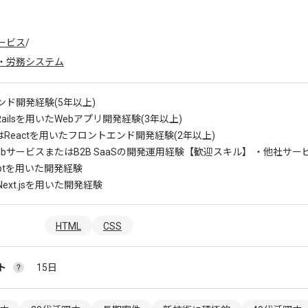
ービス
/
・労務システム
ンド開発経験(5年以上)
n Railsを用いたWebアプリ開発経験(3年以上)
はReactを用いたフロントエンド開発経験(2年以上)
bサービスまたはB2B SaaSの開発運用経験
【歓迎スキル】 ・他社サー
riptを用いた開発経験
やNext.jsを用いた開発経験
HTML
CSS
ト
15日