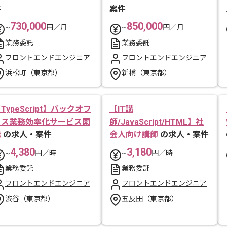
件
案件
730,000
850,000
~
円／月
~
円／月
業務委託
業務委託
フロントエンドエンジニア
フロントエンドエンジニア
浜松町（東京都）
新橋（東京都）
TypeScript】バックオフ
【IT講
ィス業務効率化サービス開
師/JavaScript/HTML】社
発
の求人・案件
会人向け講師
の求人・案件
4,380
3,180
~
円／時
~
円／時
業務委託
業務委託
フロントエンドエンジニア
フロントエンドエンジニア
渋谷（東京都）
五反田（東京都）