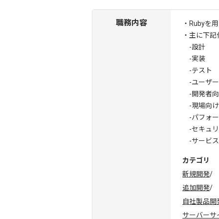
職務内容
・Ruby
・主に下記
-設計
-実装
-テスト
-ユーザー
-開発者向け
-現場向け
-パフォー
-セキュリ
-サービス
カテゴリ
新規開発
/
追加開発
/
自社製品開
サーバーサ