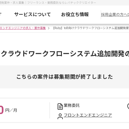
追加開発案件・求人募集｜フリーランス・業務委託ならレバテッククリエイター
す
サービスについて
お役立ち情報
採用企業の方へ
エンドエンジニアの求人・案件募集
【Ruby】toB向けクラウドワークフローシステム追加開発
B向けクラウドワークフローシステム追加開発
こちらの案件は募集期間が終了しました
業務委託
0
円／月
フロントエンドエンジニア