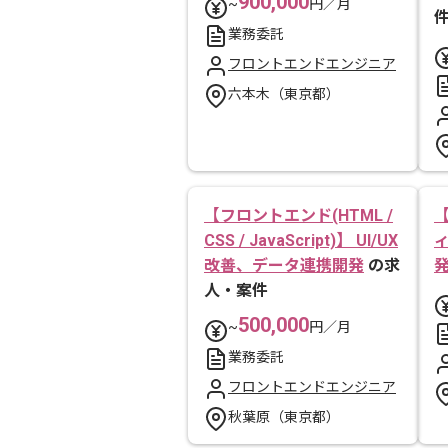
900,000
~
円／月
業務委託
フロントエンドエンジニア
六本木（東京都）
【フロントエンド(HTML /
【
CSS / JavaScript)】 UI/UX
改善、データ連携開発
の求
人・案件
500,000
~
円／月
業務委託
フロントエンドエンジニア
秋葉原（東京都）