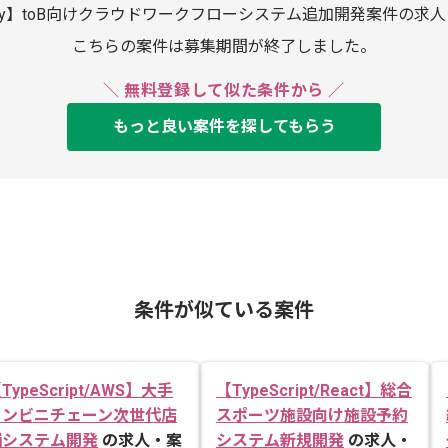
by】toB向けクラウドワークフローシステム追加開発案件の求
こちらの案件は募集期間が終了しました。
＼ 無料登録して似た条件から ／
もっと良い案件を探してもらう
条件が似ている案件
TypeScript/AWS】大手
【TypeScript/React】総合
コンビニチェーン次世代店
スポーツ施設向け施設予約
舗システム開発
の求人・案
システム新規開発
の求人・