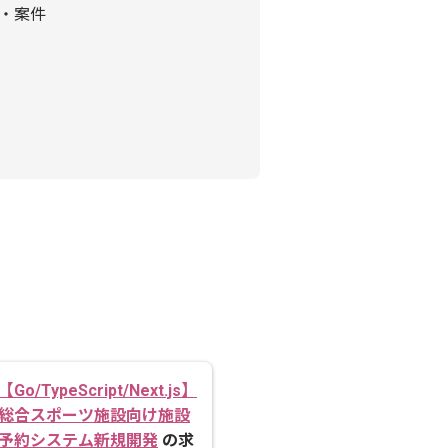
人・案件
【Go/TypeScript/Next.js】
総合スポーツ施設向け施設
予約システム新規開発
の求