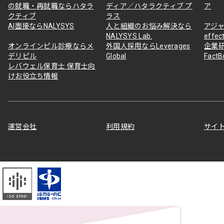
の就職・再就職ならハタラ
ディア／ハタラクティブ プ
ア
クティブ
ラス
AI面接ならNALYSYS
人と組織のお悩み解決なら
アジャ
NALYSYS Lab.
effec
オンラインピル診療ならメ
外国人採用ならLeverages
企業
デリピル
Global
Fact
レバウェル保育士 保育士向
けお役立ち情報
運営会社
利用規約
サイ