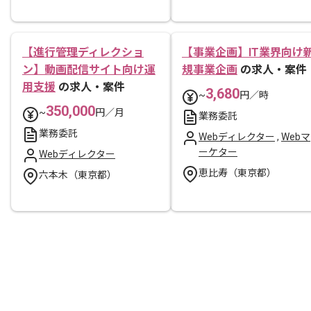
【進行管理ディレクショ
【事業企画】IT業界向け
ン】動画配信サイト向け運
規事業企画
の求人・案件
用支援
の求人・案件
3,680
~
円／時
350,000
~
円／月
業務委託
業務委託
Webディレクター
,
Webマ
ーケター
Webディレクター
恵比寿（東京都）
六本木（東京都）