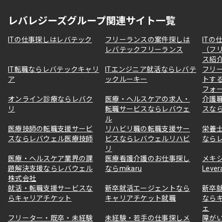
レバレジーズグループ関連サイト一覧
ITの仕事探しはレバテック
フリーランスの案件探しは
ITの
レバテックフリーランス
（フ
ス紹
IT転職ならレバテックキャリ
ITエンジニア就活ならレバテ
フリ
ア
ックルーキー
トす
フォ
オンライン診療ならレバク
医療・ヘルスケアの求人・
介護
リ
転職サービスならレバウェ
スな
ル
医療技師の転職支援サービ
リハビリ職の転職支援サー
栄養
スならレバウェル医療技師
ビスならレバウェルリハビ
なら
リ
医療・ヘルスケア業界の課
医療看護介護のお仕事探し
メキ
題解決支援ならレバウェル
ならmikaru
Lever
株式会社
就活・転職支援サービスな
新卒就活エージェントなら
新卒
らキャリアチケット
キャリアチケット就職
なら
ェ
フリーター・既卒・未経験
未経験・若手の仕事探しメ
障が