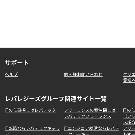
サポート
ヘルプ
個人様お問い合わせ
クリ
業様
レバレジーズグループ関連サイト一覧
ITの仕事探しはレバテック
フリーランスの案件探しは
ITの
レバテックフリーランス
（フ
ス紹
IT転職ならレバテックキャリ
ITエンジニア就活ならレバテ
フリ
ア
ックルーキー
トす