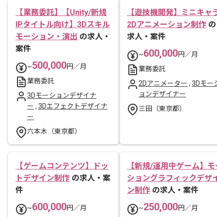
【業務委託】【Unity/新規
【遊技機開発】ミニキャ
IPタイトル向け】3Dスキル
2Dアニメーション制作
の
モーション・演出
の求人・
求人・案件
案件
600,000
~
円／月
500,000
~
円／月
業務委託
業務委託
2Dアニメーター
,
3Dモー
ョンデザイナー
3Dモーションデザイナ
ー
,
3Dエフェクトデザイナ
三田（東京都）
ー
六本木（東京都）
【ゲームコンテンツ】ドッ
【新規/運用中ゲーム】モ
トデザイン制作
の求人・案
ショングラフィックデザ
件
ン制作
の求人・案件
600,000
250,000
~
円／月
~
円／月