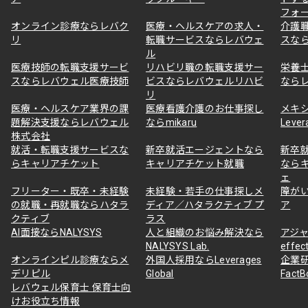
フォ
オンライン診療ならレバク
医療・ヘルスケアの求人・
介護
リ
転職サービスならレバウェ
スな
ル
医療技師の転職支援サービ
リハビリ職の転職支援サー
栄養
スならレバウェル医療技師
ビスならレバウェルリハビ
なら
リ
医療・ヘルスケア業界の課
医療看護介護のお仕事探し
メキ
題解決支援ならレバウェル
ならmikaru
Lever
株式会社
就活・転職支援サービスな
新卒就活エージェントなら
新卒
らキャリアチケット
キャリアチケット就職
なら
ェ
フリーター・既卒・未経験
未経験・若手の仕事探しメ
障が
の就職・再就職ならハタラ
ディア／ハタラクティブ プ
ア
クティブ
ラス
AI面接ならNALYSYS
人と組織のお悩み解決なら
アジャ
NALYSYS Lab.
effec
オンラインピル診療ならメ
外国人採用ならLeverages
企業
デリピル
Global
Fact
レバウェル保育士 保育士向
けお役立ち情報