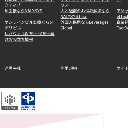
クティブ
ラス
AI面接ならNALYSYS
人と組織のお悩み解決なら
アジャ
NALYSYS Lab.
effec
オンラインピル診療ならメ
外国人採用ならLeverages
企業
デリピル
Global
Fact
レバウェル保育士 保育士向
けお役立ち情報
運営会社
利用規約
サイ