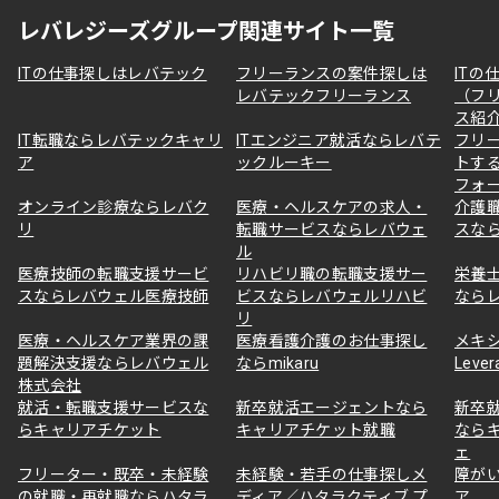
レバレジーズグループ関連サイト一覧
ITの仕事探しはレバテック
フリーランスの案件探しは
ITの
レバテックフリーランス
（フ
ス紹
IT転職ならレバテックキャリ
ITエンジニア就活ならレバテ
フリ
ア
ックルーキー
トす
フォ
オンライン診療ならレバク
医療・ヘルスケアの求人・
介護
リ
転職サービスならレバウェ
スな
ル
医療技師の転職支援サービ
リハビリ職の転職支援サー
栄養
スならレバウェル医療技師
ビスならレバウェルリハビ
なら
リ
医療・ヘルスケア業界の課
医療看護介護のお仕事探し
メキ
題解決支援ならレバウェル
ならmikaru
Lever
株式会社
就活・転職支援サービスな
新卒就活エージェントなら
新卒
らキャリアチケット
キャリアチケット就職
なら
ェ
フリーター・既卒・未経験
未経験・若手の仕事探しメ
障が
の就職・再就職ならハタラ
ディア／ハタラクティブ プ
ア