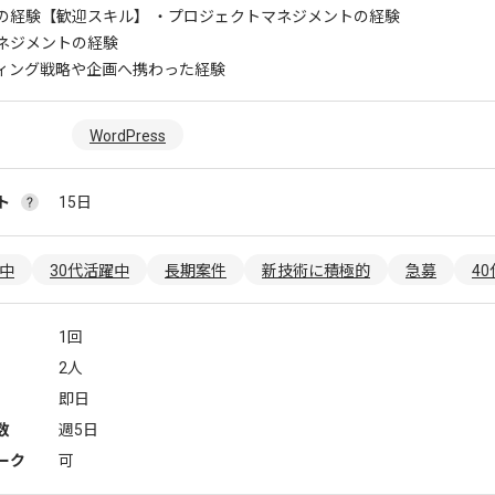
の経験
【歓迎スキル】 ・プロジェクトマネジメントの経験
ネジメントの経験
ィング戦略や企画へ携わった経験
WordPress
ト
15日
躍中
30代活躍中
長期案件
新技術に積極的
急募
4
1回
2人
即日
数
週5日
ーク
可