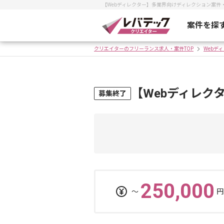
【Webディレクター】多業界向けディレクション案
案件を探
クリエイターのフリーランス求人・案件TOP
Webデ
【Webディレク
募集終了
250,000
〜
円