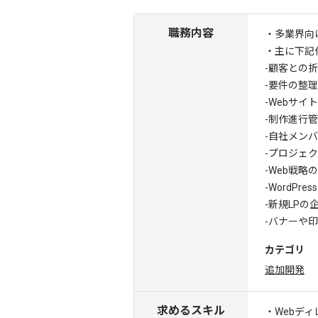
職務内容
・多業界向
・主に下記
-顧客との
-要件の整
-Webサ
-制作進行
-自社メン
-プロジェ
-Web戦
-WordP
-新規LP
-バナーや
カテゴリ
追加開発
求めるスキル
・Webディ