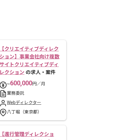
【クリエイティブディレク
ション】事業会社向け複数
サイトクリエイティブディ
レクション
の求人・案件
600,000
~
円／月
業務委託
Webディレクター
八丁堀（東京都）
【進行管理ディレクショ