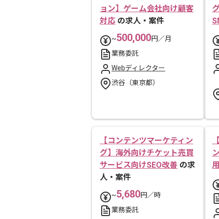
ョン】ゲーム会社向け顧客
対応
の求人・案件
S
500,000
~
円／月
業務委託
Webディレクター
渋谷（東京都）
【コンテンツマーケティン
グ】海外向けチケット売買
サービス向けSEO改善
の求
人・案件
5,680
~
円／時
業務委託