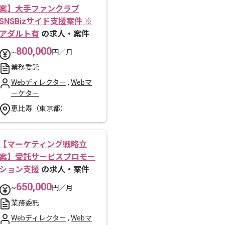
案】大手ファンクラブ
SNSBizサイド支援案件 ※
アダルト有
の求人・案件
800,000
~
円／月
業務委託
Webディレクター
,
Webマ
ーケター
恵比寿（東京都）
【マーケティング戦略立
案】受託サービスプロモー
ション支援
の求人・案件
650,000
~
円／月
業務委託
Webディレクター
,
Webマ