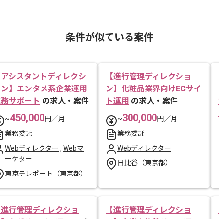
条件が似ている案件
【アシスタントディレクシ
【進行管理ディレクショ
ョン】エンタメ系企業運用
ン】化粧品業界向けECサイ
業務サポート
の求人・案件
ト運用
の求人・案件
450,000
300,000
~
円／月
~
円／月
業務委託
業務委託
Webディレクター
,
Webマ
Webディレクター
ーケター
日比谷（東京都）
東京テレポート（東京都）
【進行管理ディレクショ
【進行管理ディレクショ