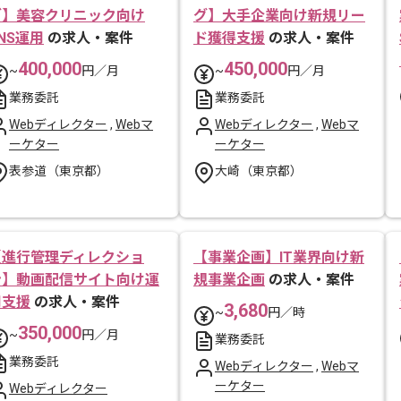
グ】美容クリニック向け
グ】大手企業向け新規リー
NS運用
の求人・案件
ド獲得支援
の求人・案件
400,000
450,000
~
円／月
~
円／月
業務委託
業務委託
Webディレクター
,
Webマ
Webディレクター
,
Webマ
ーケター
ーケター
表参道（東京都）
大崎（東京都）
【進行管理ディレクショ
【事業企画】IT業界向け新
ン】動画配信サイト向け運
規事業企画
の求人・案件
用支援
の求人・案件
3,680
~
円／時
350,000
~
円／月
業務委託
業務委託
Webディレクター
,
Webマ
ーケター
Webディレクター