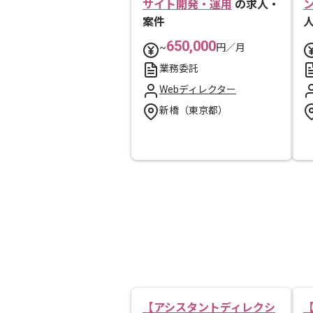
サイト開発・運用
の求人・
案件
650,000
~
円／月
業務委託
Webディレクター
新橋（東京都）
【アシスタントディレクシ