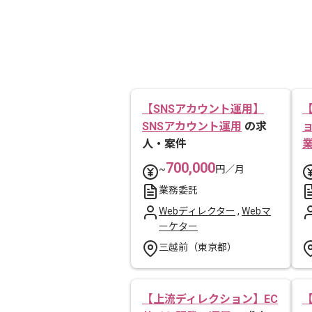
【SNSアカウント運用】
SNSアカウント運用
の求
人・案件
700,000
~
円／月
業務委託
Webディレクター
,
Webマ
ーケター
三越前（東京都）
【上流ディレクション】EC