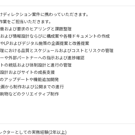
けディレクション案件に携わっていただきます。
作業をご担当いただきます。
折衝および要求のヒアリングと課題整理
理および情報設計ならびに構成案や各種ドキュメントの作成
イトやLPおよびデジタル施策の企画提案と改善提案
管理における品質とスケジュールおよびコストとリスクの管理
バーや外部パートナーへの指示および進捗確認
クトの統括および体制設計と進行の管理
略の設計およびサイトの成長支援
ressのアップデートや機能追加開発
の企画から制作および公開までの進行
印刷物などのクリエイティブ制作
レクターとしての実務経験(2年以上)