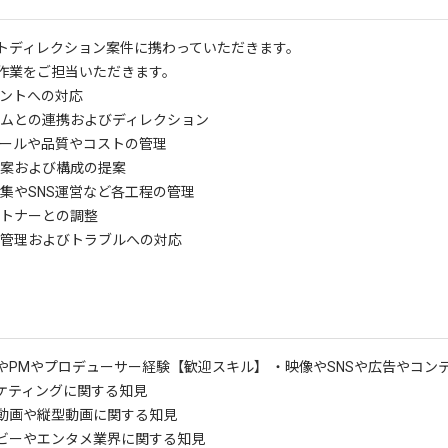
イトディレクション案件に携わっていただきます。
作業をご担当いただきます。
ントへの対応
ムとの連携およびディレクション
ールや品質やコストの管理
案および構成の提案
集やSNS運営など各工程の管理
トナーとの調整
管理およびトラブルへの対応
やPMやプロデューサー経験
【歓迎スキル】 ・映像やSNSや広告やコン
ーケティングに関する知見
動画や縦型動画に関する知見
ビーやエンタメ業界に関する知見