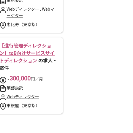
業務委託
Webディレクター
,
Webマ
ーケター
恵比寿（東京都）
【進行管理ディレクショ
ン】toB向けサービスサイ
トディレクション
の求人・
案件
300,000
~
円／月
業務委託
Webディレクター
東銀座（東京都）