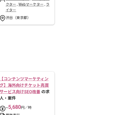
クター
,
Webマーケター
,
ラ
イター
渋谷（東京都）
【コンテンツマーケティン
グ】海外向けチケット売買
サービス向けSEO改善
の求
人・案件
5,680
~
円／時