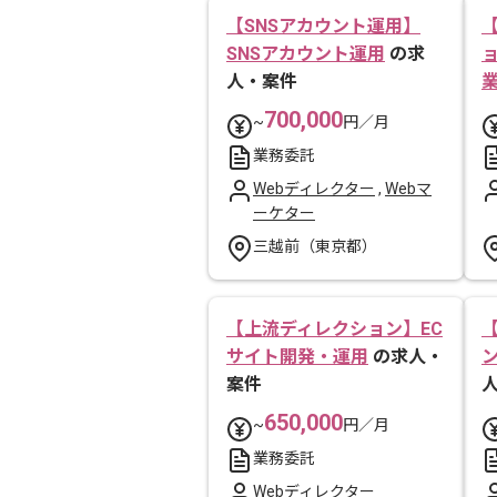
【SNSアカウント運用】
SNSアカウント運用
の求
人・案件
700,000
~
円／月
業務委託
Webディレクター
,
Webマ
ーケター
三越前（東京都）
【上流ディレクション】EC
サイト開発・運用
の求人・
案件
650,000
~
円／月
業務委託
Webディレクター