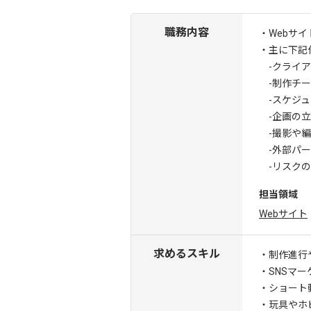
職務内容
・Webサ
・主に下記
-クライア
-制作チー
-スケジュ
-企画の立
-撮影や編
-外部パー
-リスクの
担当領域
Webサイト
求めるスキル
・制作進行
・SNSマ
・ショート
・玩具やホ