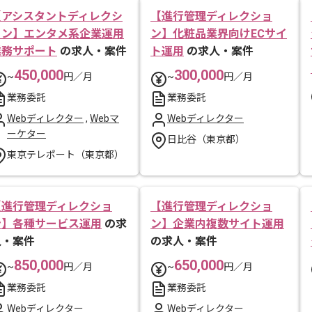
【アシスタントディレクシ
【進行管理ディレクショ
ョン】エンタメ系企業運用
ン】化粧品業界向けECサイ
業務サポート
の求人・案件
ト運用
の求人・案件
450,000
300,000
~
円／月
~
円／月
業務委託
業務委託
Webディレクター
,
Webマ
Webディレクター
ーケター
日比谷（東京都）
東京テレポート（東京都）
【進行管理ディレクショ
【進行管理ディレクショ
ン】各種サービス運用
の求
ン】企業内複数サイト運用
人・案件
の求人・案件
850,000
650,000
~
円／月
~
円／月
業務委託
業務委託
Webディレクター
Webディレクター