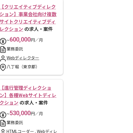
【クリエイティブディレク
ション】事業会社向け複数
サイトクリエイティブディ
レクション
の求人・案件
600,000
~
円／月
業務委託
Webディレクター
八丁堀（東京都）
【進行管理ディレクショ
ン】各種Webサイトディレ
クション
の求人・案件
530,000
~
円／月
業務委託
HTMLコーダー
,
Webディレ