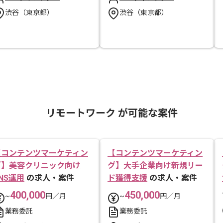
渋谷（東京都）
渋谷（東京都）
リモートワーク が可能な案件
【コンテンツマーケティン
【コンテンツマーケティン
グ】美容クリニック向け
グ】大手企業向け新規リー
NS運用
の求人・案件
ド獲得支援
の求人・案件
400,000
450,000
~
円／月
~
円／月
業務委託
業務委託