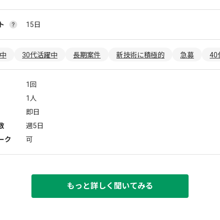
ト
15日
躍中
30代活躍中
長期案件
新技術に積極的
急募
4
1回
1人
即日
数
週5日
ーク
可
もっと詳しく聞いてみる