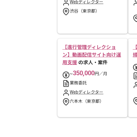
Webディレクター
渋谷（東京都）
【進行管理ディレクショ
ン】動画配信サイト向け運
用支援
の求人・案件
350,000
~
円／月
業務委託
Webディレクター
六本木（東京都）