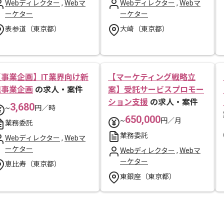
Webディレクター
,
Webマ
Webディレクター
,
Webマ
ーケター
ーケター
表参道（東京都）
大崎（東京都）
【事業企画】IT業界向け新
【マーケティング戦略立
規事業企画
の求人・案件
案】受託サービスプロモー
ション支援
の求人・案件
3,680
~
円／時
650,000
~
円／月
業務委託
業務委託
Webディレクター
,
Webマ
ーケター
Webディレクター
,
Webマ
ーケター
恵比寿（東京都）
東銀座（東京都）