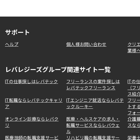
サポート
ヘルプ
個人様お問い合わせ
クリ
業様
レバレジーズグループ関連サイト一覧
ITの仕事探しはレバテック
フリーランスの案件探しは
ITの
レバテックフリーランス
（フ
ス紹
IT転職ならレバテックキャリ
ITエンジニア就活ならレバテ
フリ
ア
ックルーキー
トす
フォ
オンライン診療ならレバク
医療・ヘルスケアの求人・
介護
リ
転職サービスならレバウェ
スな
ル
医療技師の転職支援サービ
リハビリ職の転職支援サー
栄養