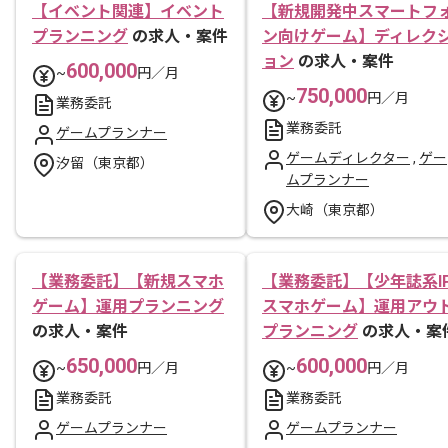
【イベント関連】イベント
【新規開発中スマートフ
プランニング
の求人・案件
ン向けゲーム】ディレク
ョン
の求人・案件
600,000
~
円／月
750,000
~
円／月
業務委託
業務委託
ゲームプランナー
ゲームディレクター
,
ゲー
汐留（東京都）
ムプランナー
大崎（東京都）
【業務委託】【新規スマホ
【業務委託】【少年誌系I
ゲーム】運用プランニング
スマホゲーム】運用アウ
の求人・案件
プランニング
の求人・案
650,000
600,000
~
円／月
~
円／月
業務委託
業務委託
ゲームプランナー
ゲームプランナー