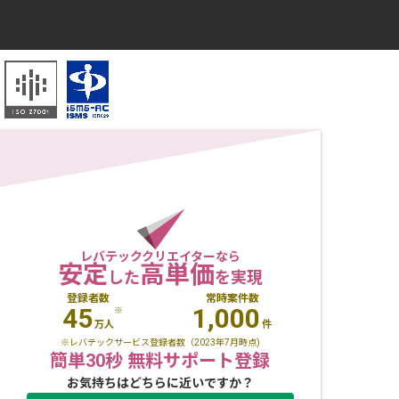
レバテッククリエイターなら
安定
高単価
した
を実現
登録者数
常時案件数
45
1,000
※
万人
件
※レバテックサービス登録者数（2023年7月時点)
簡単30秒 無料サポート登録
お気持ちはどちらに近いですか？