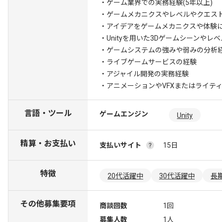
・ゲーム業界での実務経験(5年以上)
・ゲームメカニクスやレベルやクエス
・アイデアをゲームメカニクスや体験
・Unityを用いた3Dゲームシーンや
・ゲームシステムの強みや弱みの分析
・ライブゲームサービスの経験
・アジャイル開発の実務経験
・アニメーションやVFXまたはライテ
言語・ツール
ゲームエンジン
Unity
精算・お支払い
支払いサイト
15日
特徴
20代活躍中
30代活躍中
長
その他募集要項
商談回数
1回
募集人数
1人