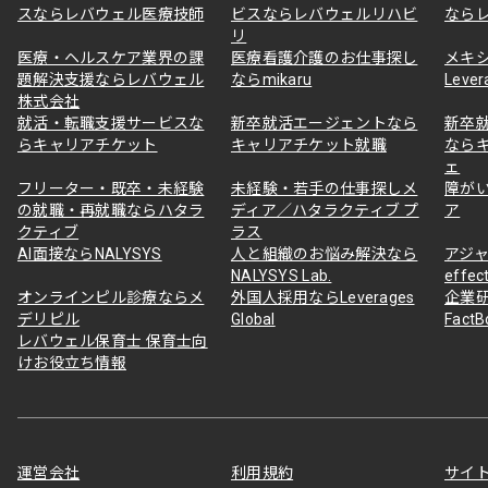
スならレバウェル医療技師
ビスならレバウェルリハビ
なら
リ
医療・ヘルスケア業界の課
医療看護介護のお仕事探し
メキ
題解決支援ならレバウェル
ならmikaru
Lever
株式会社
就活・転職支援サービスな
新卒就活エージェントなら
新卒
らキャリアチケット
キャリアチケット就職
なら
ェ
フリーター・既卒・未経験
未経験・若手の仕事探しメ
障が
の就職・再就職ならハタラ
ディア／ハタラクティブ プ
ア
クティブ
ラス
AI面接ならNALYSYS
人と組織のお悩み解決なら
アジャ
NALYSYS Lab.
effec
オンラインピル診療ならメ
外国人採用ならLeverages
企業
デリピル
Global
Fact
レバウェル保育士 保育士向
けお役立ち情報
運営会社
利用規約
サイ