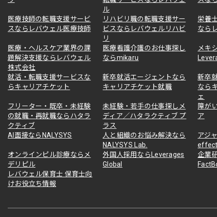
ル
医療技師の転職支援サービ
リハビリ職の転職支援サー
栄養
スならレバウェル医療技師
ビスならレバウェルリハビ
なら
リ
医療・ヘルスケア業界の課
医療看護介護のお仕事探し
メキ
題解決支援ならレバウェル
ならmikaru
Lever
株式会社
就活・転職支援サービスな
新卒就活エージェントなら
新卒
らキャリアチケット
キャリアチケット就職
なら
ェ
フリーター・既卒・未経験
未経験・若手の仕事探しメ
障が
の就職・再就職ならハタラ
ディア／ハタラクティブ プ
ア
クティブ
ラス
AI面接ならNALYSYS
人と組織のお悩み解決なら
アジャ
NALYSYS Lab.
effec
オンラインピル診療ならメ
外国人採用ならLeverages
企業
デリピル
Global
Fact
レバウェル保育士 保育士向
けお役立ち情報