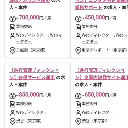
SNSアカウント運用
の求
ョン】エンタメ系企業運
人・案件
業務サポート
の求人・案
700,000
450,000
~
円／月
~
円／月
業務委託
業務委託
Webディレクター
,
Webマ
Webディレクター
,
Webマ
ーケター
ーケター
三越前（東京都）
東京テレポート（東京都
【進行管理ディレクショ
【進行管理ディレクショ
ン】各種サービス運用
の求
ン】企業内複数サイト運
人・案件
の求人・案件
850,000
650,000
~
円／月
~
円／月
業務委託
業務委託
Webディレクター
Webディレクター
渋谷（東京都）
渋谷（東京都）