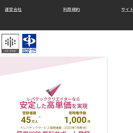
運営会社
利用規約
サイ
レバテッククリエイターなら
安定
高単価
した
を実現
登録者数
常時案件数
45
1,000
※
万人
件
※レバテックサービス登録者数（2023年7月時点)