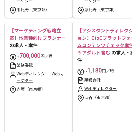
ーケター
ーケター
恵比寿（東京都）
恵比寿（東京都）
【マーケティング戦略立
【アシスタントディレク
案】他業種向けプランナー
ョン】CtoCプラットフォ
の求人・案件
ムコンテンツチェック案
※アダルト含む
の求人・
700,000
~
円／月
件
業務委託
1,180
~
円／時
Webディレクター
,
Webマ
業務委託
ーケター
Webディレクター
赤坂（東京都）
渋谷（東京都）