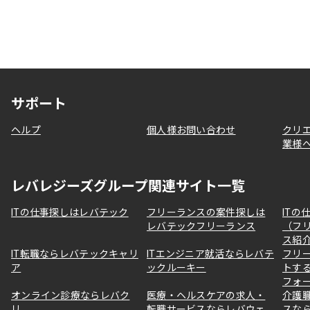
サポート
ヘルプ
個人様お問い合わせ
クリ
業様
レバレジーズグループ関連サイト一覧
ITの仕事探しはレバテック
フリーランスの案件探しは
ITの
レバテックフリーランス
（フ
ス紹
IT転職ならレバテックキャリ
ITエンジニア就活ならレバテ
フリ
ア
ックルーキー
トす
フォ
オンライン診療ならレバク
医療・ヘルスケアの求人・
介護
リ
転職サービスならレバウェ
スな