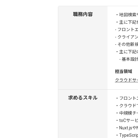
職務内容
・地図検索
・主に下記
- フロン
- クライ
- その他新
・主に下記
- 基本設
担当領域
クラウドサ
求めるスキル
・フロント
・クラウド
・中規模チ
・toCサ
・Nuxt.j
・TypeSc