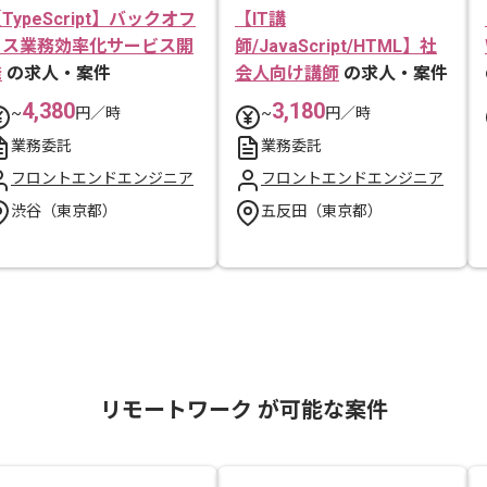
TypeScript】バックオフ
【IT講
ィス業務効率化サービス開
師/JavaScript/HTML】社
発
の求人・案件
会人向け講師
の求人・案件
4,380
3,180
~
円／時
~
円／時
業務委託
業務委託
フロントエンドエンジニア
フロントエンドエンジニア
渋谷（東京都）
五反田（東京都）
リモートワーク が可能な案件