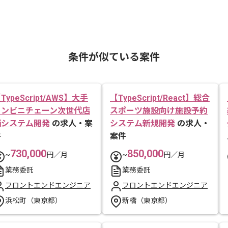
条件が似ている案件
TypeScript/AWS】大手
【TypeScript/React】総合
コンビニチェーン次世代店
スポーツ施設向け施設予約
舗システム開発
の求人・案
システム新規開発
の求人・
件
案件
730,000
850,000
~
円／月
~
円／月
業務委託
業務委託
フロントエンドエンジニア
フロントエンドエンジニア
浜松町（東京都）
新橋（東京都）