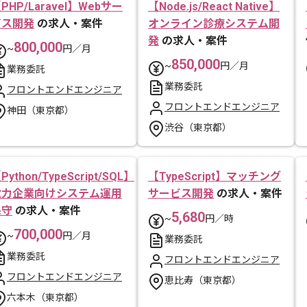
PHP/Laravel】Webサー
【Node.js/React Native】
ビス開発
の求人・案件
オンライン診療システム開
発
の求人・案件
800,000
~
円／月
850,000
~
円／月
業務委託
業務委託
フロントエンドエンジニア
フロントエンドエンジニア
神田（東京都）
渋谷（東京都）
Python/TypeScript/SQL】
【TypeScript】マッチング
電力企業向けシステム運用
サービス開発
の求人・案件
保守
の求人・案件
5,680
~
円／時
700,000
~
円／月
業務委託
業務委託
フロントエンドエンジニア
フロントエンドエンジニア
恵比寿（東京都）
六本木（東京都）