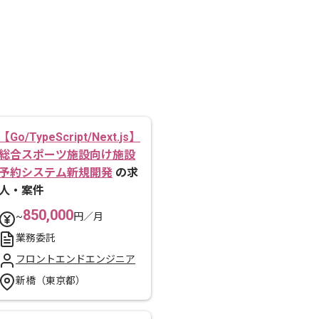
【Go/TypeScript/Next.js】
総合スポーツ施設向け施設
予約システム新規開発
の求
人・案件
850,000
~
円／月
業務委託
フロントエンドエンジニア
新橋（東京都）