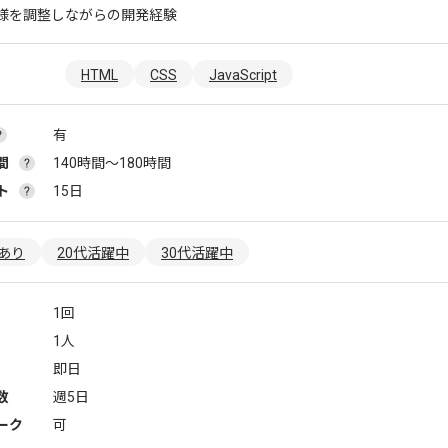
様を調整しながらの開発経験
HTML
CSS
JavaScript
有
間
140時間〜180時間
ト
15日
あり
20代活躍中
30代活躍中
1回
1人
即日
数
週5日
ーク
可