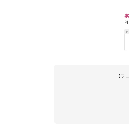
案
例
【フロ