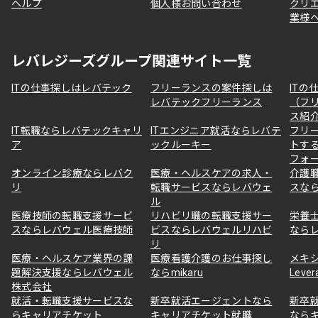
ヘルプ
個人様お問い合わせ
クリ
業様
レバレジーズグループ関連サイト一覧
ITの仕事探しはレバテック
フリーランスの案件探しは
ITの
レバテックフリーランス
（フ
ス紹
IT転職ならレバテックキャリ
ITエンジニア就活ならレバテ
フリ
ア
ックルーキー
トす
フォ
オンライン診療ならレバク
医療・ヘルスケアの求人・
介護
リ
転職サービスならレバウェ
スな
ル
医療技師の転職支援サービ
リハビリ職の転職支援サー
栄養
スならレバウェル医療技師
ビスならレバウェルリハビ
なら
リ
医療・ヘルスケア業界の課
医療看護介護のお仕事探し
メキ
題解決支援ならレバウェル
ならmikaru
Lever
株式会社
就活・転職支援サービスな
新卒就活エージェントなら
新卒
らキャリアチケット
キャリアチケット就職
なら