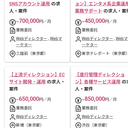
SNSアカウント運用
の求
ョン】エンタメ系企業運
人・案件
業務サポート
の求人・案
700,000
450,000
~
円／月
~
円／月
業務委託
業務委託
Webディレクター
,
Webマ
Webディレクター
,
Webマ
ーケター
ーケター
三越前（東京都）
東京テレポート（東京都
【上流ディレクション】EC
【進行管理ディレクショ
サイト開発・運用
の求人・
ン】各種サービス運用
の
案件
人・案件
650,000
850,000
~
円／月
~
円／月
業務委託
業務委託
Webディレクター
Webディレクター
新橋（東京都）
渋谷（東京都）