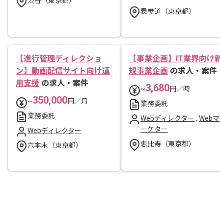
渋谷（東京都）
表参道（東京都）
【進行管理ディレクショ
【事業企画】IT業界向け
ン】動画配信サイト向け運
規事業企画
の求人・案件
用支援
の求人・案件
3,680
~
円／時
350,000
~
円／月
業務委託
業務委託
Webディレクター
,
Webマ
ーケター
Webディレクター
恵比寿（東京都）
六本木（東京都）