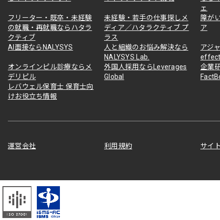
ェ
フリーター・既卒・未経験
未経験・若手の仕事探しメ
障が
の就職・再就職ならハタラ
ディア／ハタラクティブ プ
ア
クティブ
ラス
AI面接ならNALYSYS
人と組織のお悩み解決なら
アジャ
NALYSYS Lab.
effec
オンラインピル診療ならメ
外国人採用ならLeverages
企業
デリピル
Global
Fact
レバウェル保育士 保育士向
けお役立ち情報
運営会社
利用規約
サイ