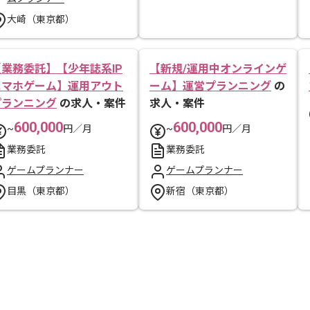
大崎（東京都）
【業務委託】【少年誌系IP
【新規/運用中オンラインゲ
スマホゲーム】運用アウト
ーム】運営プランニング
の
プランニング
の求人・案件
求人・案件
600,000
600,000
~
円／月
~
円／月
業務委託
業務委託
ゲームプランナー
ゲームプランナー
目黒（東京都）
新宿（東京都）