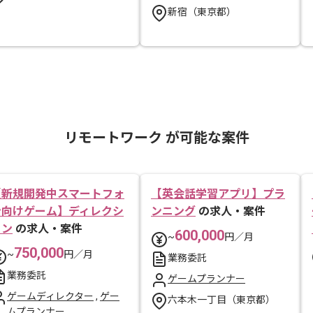
新宿（東京都）
リモートワーク が可能な案件
【新規開発中スマートフォ
【英会話学習アプリ】プラ
ン向けゲーム】ディレクシ
ンニング
の求人・案件
ョン
の求人・案件
600,000
~
円／月
750,000
~
円／月
業務委託
業務委託
ゲームプランナー
ゲームディレクター
,
ゲー
六本木一丁目（東京都）
ムプランナー