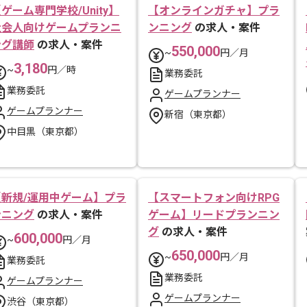
ゲーム専門学校/Unity】
【オンラインガチャ】プラ
社会人向けゲームプランニ
ンニング
の求人・案件
ング講師
の求人・案件
550,000
~
円／月
3,180
~
円／時
業務委託
業務委託
ゲームプランナー
ゲームプランナー
新宿（東京都）
中目黒（東京都）
【新規/運用中ゲーム】プラ
【スマートフォン向けRPG
ンニング
の求人・案件
ゲーム】リードプランニン
グ
の求人・案件
600,000
~
円／月
650,000
~
円／月
業務委託
業務委託
ゲームプランナー
ゲームプランナー
渋谷（東京都）