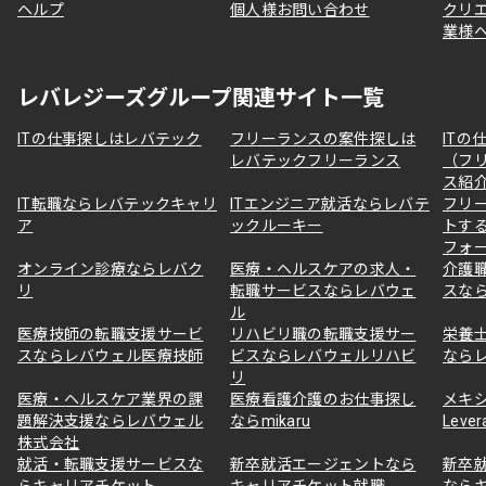
ヘルプ
個人様お問い合わせ
クリ
業様
レバレジーズグループ関連サイト一覧
ITの仕事探しはレバテック
フリーランスの案件探しは
ITの
レバテックフリーランス
（フ
ス紹
IT転職ならレバテックキャリ
ITエンジニア就活ならレバテ
フリ
ア
ックルーキー
トす
フォ
オンライン診療ならレバク
医療・ヘルスケアの求人・
介護
リ
転職サービスならレバウェ
スな
ル
医療技師の転職支援サービ
リハビリ職の転職支援サー
栄養
スならレバウェル医療技師
ビスならレバウェルリハビ
なら
リ
医療・ヘルスケア業界の課
医療看護介護のお仕事探し
メキ
題解決支援ならレバウェル
ならmikaru
Lever
株式会社
就活・転職支援サービスな
新卒就活エージェントなら
新卒
らキャリアチケット
キャリアチケット就職
なら