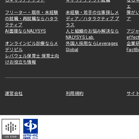
ェ
フリーター・既卒・未経験
未経験・若手の仕事探しメ
障が
の就職・再就職ならハタラ
ディア／ハタラクティブ プ
ア
クティブ
ラス
AI面接ならNALYSYS
人と組織のお悩み解決なら
アジャ
NALYSYS Lab.
effec
オンラインピル診療ならメ
外国人採用ならLeverages
企業
デリピル
Global
Fact
レバウェル保育士 保育士向
けお役立ち情報
運営会社
利用規約
サイ