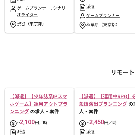
派遣
ゲームプランナー
,
シナリ
オライター
ゲームプランナー
渋谷（東京都）
秋葉原（東京都）
リモート
【派遣】【少年誌系IPスマ
【派遣】【運用中RPG】
ホゲーム】運用アウトプラ
殺技演出プランニング
の
ンニング
の求人・案件
人・案件
2,100
2,450
~
円／時
~
円／時
派遣
派遣