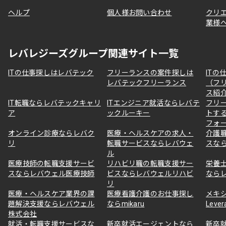
ヘルプ
個人様お問い合わせ
クリ
業様
レバレジーズグループ関連サイト一覧
ITの仕事探しはレバテック
フリーランスの案件探しは
ITの
レバテックフリーランス
（フ
ス紹
IT転職ならレバテックキャリ
ITエンジニア就活ならレバテ
フリ
ア
ックルーキー
トす
フォ
オンライン診療ならレバク
医療・ヘルスケアの求人・
介護
リ
転職サービスならレバウェ
スな
ル
医療技師の転職支援サービ
リハビリ職の転職支援サー
栄養
スならレバウェル医療技師
ビスならレバウェルリハビ
なら
リ
医療・ヘルスケア業界の課
医療看護介護のお仕事探し
メキ
題解決支援ならレバウェル
ならmikaru
Lever
株式会社
就活・転職支援サービスな
新卒就活エージェントなら
新卒