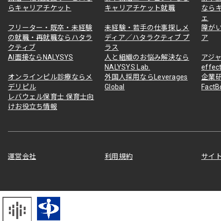
らキャリアチケット
キャリアチケット就職
なら
ェ
フリーター・既卒・未経験
未経験・若手の仕事探しメ
障が
の就職・再就職ならハタラ
ディア／ハタラクティブ プ
ア
クティブ
ラス
AI面接ならNALYSYS
人と組織のお悩み解決なら
アジャ
NALYSYS Lab.
effec
オンラインピル診療ならメ
外国人採用ならLeverages
企業
デリピル
Global
Fact
レバウェル保育士 保育士向
けお役立ち情報
運営会社
利用規約
サイ