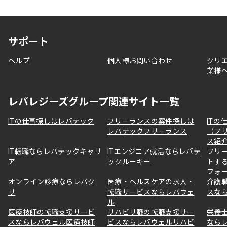
サポート
ヘルプ
個人様お問い合わせ
クリ
業様
レバレジーズグループ関連サイト一覧
ITの仕事探しはレバテック
フリーランスの案件探しは
ITの
レバテックフリーランス
（フ
ス紹
IT転職ならレバテックキャリ
ITエンジニア就活ならレバテ
フリ
ア
ックルーキー
トす
フォ
オンライン診療ならレバク
医療・ヘルスケアの求人・
介護
リ
転職サービスならレバウェ
スな
ル
医療技師の転職支援サービ
リハビリ職の転職支援サー
栄養
スならレバウェル医療技師
ビスならレバウェルリハビ
なら