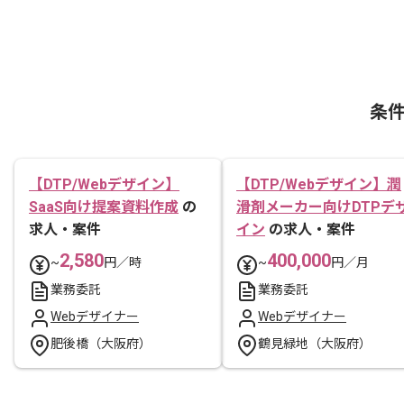
条
【DTP/Webデザイン】
【DTP/Webデザイン】潤
SaaS向け提案資料作成
の
滑剤メーカー向けDTPデ
求人・案件
イン
の求人・案件
2,580
400,000
~
円／時
~
円／月
業務委託
業務委託
Webデザイナー
Webデザイナー
肥後橋（大阪府）
鶴見緑地（大阪府）