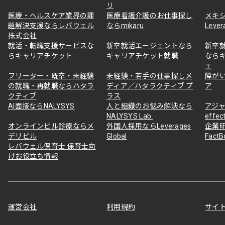
リ
医療・ヘルスケア業界の課
医療看護介護のお仕事探し
メキ
題解決支援ならレバウェル
ならmikaru
Lever
株式会社
就活・転職支援サービスな
新卒就活エージェントなら
新卒
らキャリアチケット
キャリアチケット就職
なら
ェ
フリーター・既卒・未経験
未経験・若手の仕事探しメ
障が
の就職・再就職ならハタラ
ディア／ハタラクティブ プ
ア
クティブ
ラス
AI面接ならNALYSYS
人と組織のお悩み解決なら
アジャ
NALYSYS Lab.
effec
オンラインピル診療ならメ
外国人採用ならLeverages
企業
デリピル
Global
Fact
レバウェル保育士 保育士向
けお役立ち情報
運営会社
利用規約
サイ