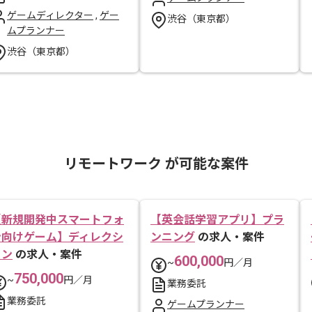
ゲームディレクター
,
ゲー
渋谷（東京都）
ムプランナー
渋谷（東京都）
リモートワーク が可能な案件
【新規開発中スマートフォ
【英会話学習アプリ】プラ
ン向けゲーム】ディレクシ
ンニング
の求人・案件
ョン
の求人・案件
600,000
~
円／月
750,000
~
円／月
業務委託
業務委託
ゲームプランナー