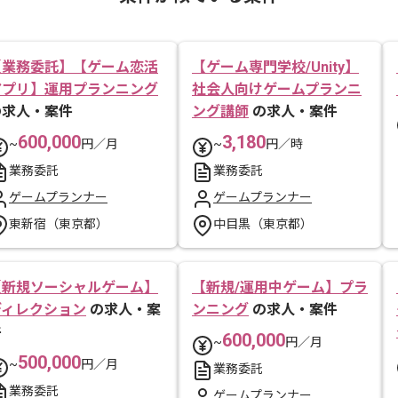
【業務委託】【ゲーム恋活
【ゲーム専門学校/Unity】
アプリ】運用プランニング
社会人向けゲームプランニ
の求人・案件
ング講師
の求人・案件
600,000
3,180
~
円／月
~
円／時
業務委託
業務委託
ゲームプランナー
ゲームプランナー
東新宿（東京都）
中目黒（東京都）
【新規ソーシャルゲーム】
【新規/運用中ゲーム】プラ
ディレクション
の求人・案
ンニング
の求人・案件
件
600,000
~
円／月
500,000
~
円／月
業務委託
業務委託
ゲームプランナー