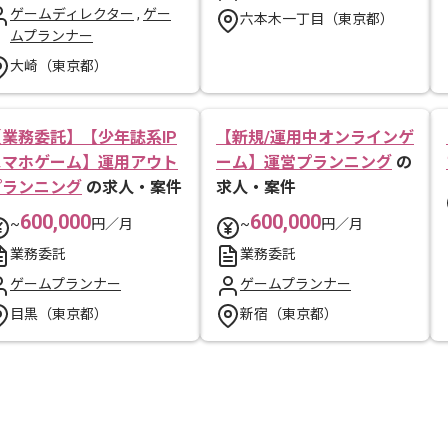
ゲームディレクター
,
ゲー
六本木一丁目（東京都）
ムプランナー
大崎（東京都）
【業務委託】【少年誌系IP
【新規/運用中オンラインゲ
スマホゲーム】運用アウト
ーム】運営プランニング
の
プランニング
の求人・案件
求人・案件
600,000
600,000
~
円／月
~
円／月
業務委託
業務委託
ゲームプランナー
ゲームプランナー
目黒（東京都）
新宿（東京都）