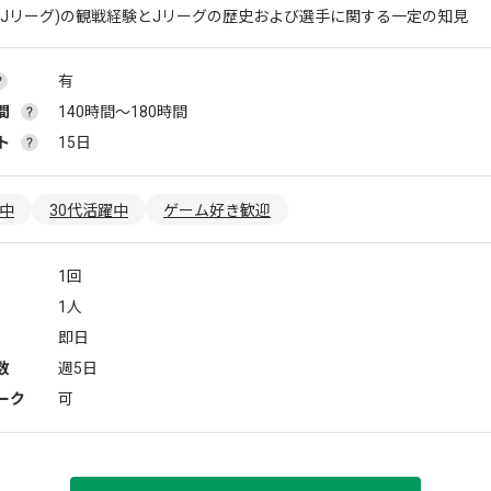
(Jリーグ)の観戦経験とJリーグの歴史および選手に関する一定の知見
有
間
140時間〜180時間
ト
15日
躍中
30代活躍中
ゲーム好き歓迎
1回
1人
即日
数
週5日
ーク
可