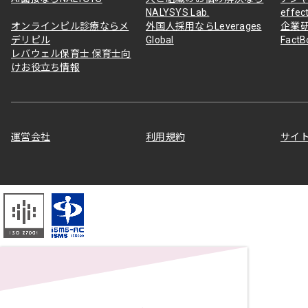
NALYSYS Lab.
effec
オンラインピル診療ならメ
外国人採用ならLeverages
企業
デリピル
Global
Fact
レバウェル保育士 保育士向
けお役立ち情報
運営会社
利用規約
サイ