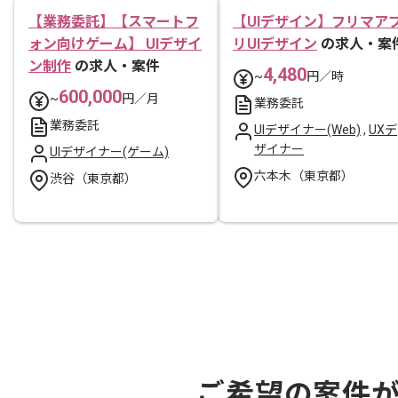
【業務委託】【スマートフ
【UIデザイン】フリマア
ォン向けゲーム】 UIデザイ
リUIデザイン
の求人・案
ン制作
の求人・案件
4,480
~
円／時
600,000
~
円／月
業務委託
業務委託
UIデザイナー(Web)
,
UXデ
ザイナー
UIデザイナー(ゲーム)
六本木（東京都）
渋谷（東京都）
ご希望の案件