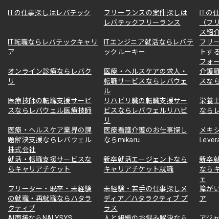
ITの仕事探しはレバテック
フリーランスの案件探しは
ITの
レバテックフリーランス
（フ
ス紹
IT転職ならレバテックキャリ
ITエンジニア就活ならレバテ
フリ
ア
ックルーキー
トす
フォ
オンライン診療ならレバク
医療・ヘルスケアの求人・
介護
リ
転職サービスならレバウェ
スな
ル
医療技師の転職支援サービ
リハビリ職の転職支援サー
栄養
スならレバウェル医療技師
ビスならレバウェルリハビ
なら
リ
医療・ヘルスケア業界の課
医療看護介護のお仕事探し
メキ
題解決支援ならレバウェル
ならmikaru
Lever
株式会社
就活・転職支援サービスな
新卒就活エージェントなら
新卒
らキャリアチケット
キャリアチケット就職
なら
ェ
フリーター・既卒・未経験
未経験・若手の仕事探しメ
障が
の就職・再就職ならハタラ
ディア／ハタラクティブ プ
ア
クティブ
ラス
AI面接ならNALYSYS
人と組織のお悩み解決なら
アジャ