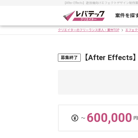
【After Effects】遊技機向けエフェクトデザ
案件を探
クリエイターのフリーランス求人・案件TOP
エフェク
【After Ef
募集終了
600,000
〜
円