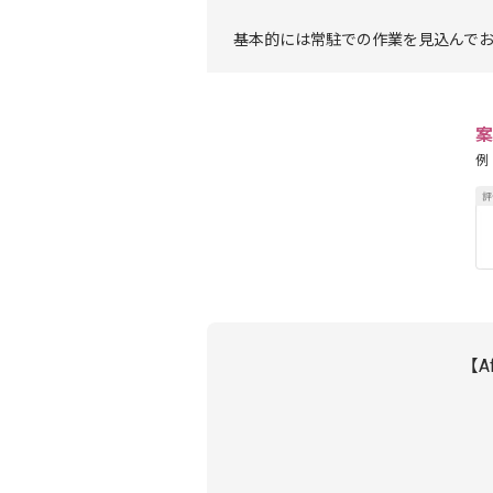
基本的には常駐での作業を見込んで
案
例
【A