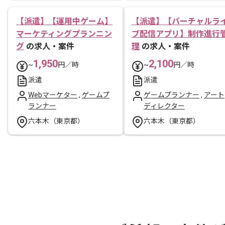
【派遣】【運用中ゲーム】
【派遣】【バーチャルラ
マーケティングプランニン
ブ配信アプリ】制作進行
グ
の求人・案件
理
の求人・案件
1,950
2,100
~
円／時
~
円／時
派遣
派遣
Webマーケター
,
ゲームプ
ゲームプランナー
,
アート
ランナー
ディレクター
六本木（東京都）
六本木（東京都）