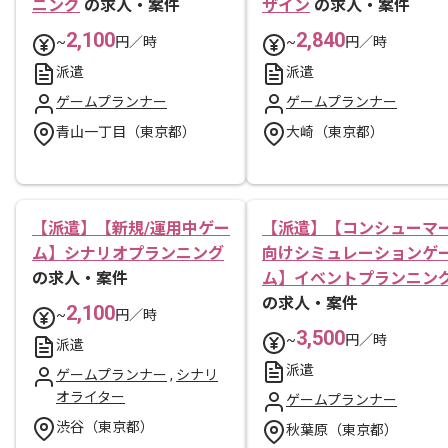
ニング
の求人・案件
ザイン
の求人・案件
2,100
2,840
~
円／時
~
円／時
派遣
派遣
ゲームプランナー
ゲームプランナー
青山一丁目（東京都）
大崎（東京都）
【派遣】【新規/運用中ゲー
【派遣】【コンシューマ
ム】シナリオプランニング
向けシミュレーションゲ
の求人・案件
ム】イベントプランニン
の求人・案件
2,100
~
円／時
3,500
~
円／時
派遣
派遣
ゲームプランナー
,
シナリ
オライター
ゲームプランナー
渋谷（東京都）
秋葉原（東京都）