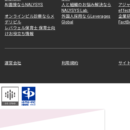
AI面接ならNALYSYS
人と組織のお悩み解決なら
アジャ
NALYSYS Lab.
effec
オンラインピル診療ならメ
外国人採用ならLeverages
企業
デリピル
Global
Fact
レバウェル保育士 保育士向
けお役立ち情報
運営会社
利用規約
サイ