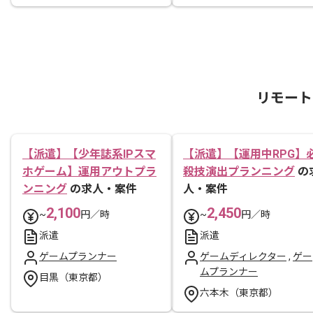
リモート
【派遣】【少年誌系IPスマ
【派遣】【運用中RPG】
ホゲーム】運用アウトプラ
殺技演出プランニング
の
ンニング
の求人・案件
人・案件
2,100
2,450
~
円／時
~
円／時
派遣
派遣
ゲームプランナー
ゲームディレクター
,
ゲー
ムプランナー
目黒（東京都）
六本木（東京都）