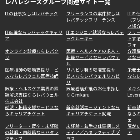
レバレジーズグループ関連サイト一覧
ITの仕事探しはレバテック
フリーランスの案件探しは
ITの
レバテックフリーランス
（フ
ス紹
IT転職ならレバテックキャリ
ITエンジニア就活ならレバテ
フリ
ア
ックルーキー
トす
フォ
オンライン診療ならレバク
医療・ヘルスケアの求人・
介護
リ
転職サービスならレバウェ
スな
ル
医療技師の転職支援サービ
リハビリ職の転職支援サー
栄養
スならレバウェル医療技師
ビスならレバウェルリハビ
なら
リ
医療・ヘルスケア業界の課
医療看護介護のお仕事探し
メキ
題解決支援ならレバウェル
ならmikaru
Lever
株式会社
就活・転職支援サービスな
新卒就活エージェントなら
新卒
らキャリアチケット
キャリアチケット就職
なら
ェ
フリーター・既卒・未経験
未経験・若手の仕事探しメ
障が
の就職・再就職ならハタラ
ディア／ハタラクティブ プ
ア
クティブ
ラス