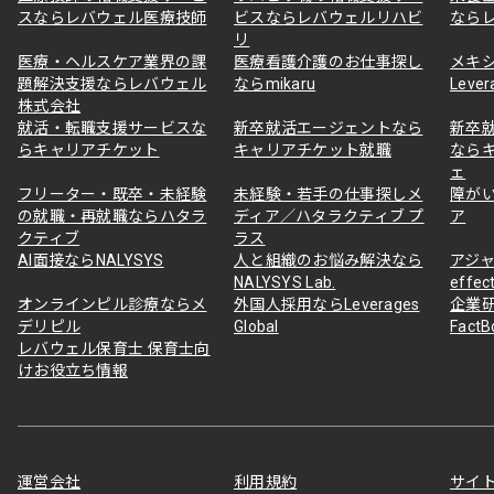
スならレバウェル医療技師
ビスならレバウェルリハビ
なら
リ
医療・ヘルスケア業界の課
医療看護介護のお仕事探し
メキ
題解決支援ならレバウェル
ならmikaru
Lever
株式会社
就活・転職支援サービスな
新卒就活エージェントなら
新卒
らキャリアチケット
キャリアチケット就職
なら
ェ
フリーター・既卒・未経験
未経験・若手の仕事探しメ
障が
の就職・再就職ならハタラ
ディア／ハタラクティブ プ
ア
クティブ
ラス
AI面接ならNALYSYS
人と組織のお悩み解決なら
アジャ
NALYSYS Lab.
effec
オンラインピル診療ならメ
外国人採用ならLeverages
企業
デリピル
Global
Fact
レバウェル保育士 保育士向
けお役立ち情報
運営会社
利用規約
サイ