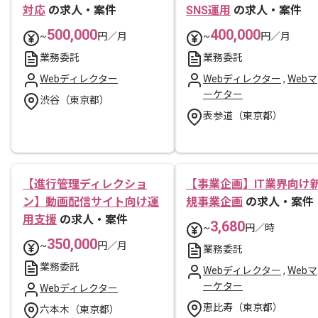
対応
の求人・案件
SNS運用
の求人・案件
500,000
400,000
~
円／月
~
円／月
業務委託
業務委託
Webディレクター
Webディレクター
,
Webマ
ーケター
渋谷（東京都）
表参道（東京都）
【進行管理ディレクショ
【事業企画】IT業界向け
ン】動画配信サイト向け運
規事業企画
の求人・案件
用支援
の求人・案件
3,680
~
円／時
350,000
~
円／月
業務委託
業務委託
Webディレクター
,
Webマ
ーケター
Webディレクター
恵比寿（東京都）
六本木（東京都）