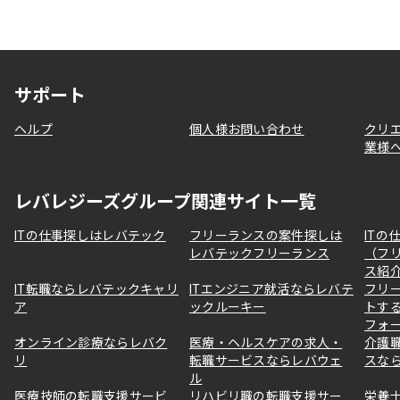
サポート
ヘルプ
個人様お問い合わせ
クリ
業様
レバレジーズグループ関連サイト一覧
ITの仕事探しはレバテック
フリーランスの案件探しは
ITの
レバテックフリーランス
（フ
ス紹
IT転職ならレバテックキャリ
ITエンジニア就活ならレバテ
フリ
ア
ックルーキー
トす
フォ
オンライン診療ならレバク
医療・ヘルスケアの求人・
介護
リ
転職サービスならレバウェ
スな
ル
医療技師の転職支援サービ
リハビリ職の転職支援サー
栄養