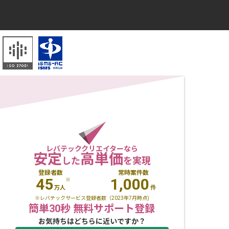
レバテッククリエイターなら
安定
高単価
した
を実現
登録者数
常時案件数
45
1,000
※
万人
件
※レバテックサービス登録者数（2023年7月時点)
簡単30秒 無料サポート登録
お気持ちはどちらに近いですか？