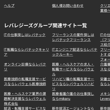
ヘルプ
個人様お問い合わせ
クリ
業様
レバレジーズグループ関連サイト一覧
ITの仕事探しはレバテック
フリーランスの案件探しは
ITの
レバテックフリーランス
（フ
ス紹
IT転職ならレバテックキャリ
ITエンジニア就活ならレバテ
フリ
ア
ックルーキー
トす
フォ
オンライン診療ならレバク
医療・ヘルスケアの求人・
介護
リ
転職サービスならレバウェ
スな
ル
医療技師の転職支援サービ
リハビリ職の転職支援サー
栄養
スならレバウェル医療技師
ビスならレバウェルリハビ
なら
リ
医療・ヘルスケア業界の課
医療看護介護のお仕事探し
メキ
題解決支援ならレバウェル
ならmikaru
Lever
株式会社
就活・転職支援サービスな
新卒就活エージェントなら
新卒