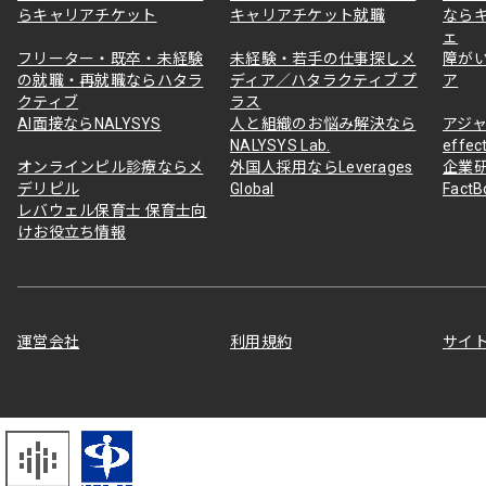
らキャリアチケット
キャリアチケット就職
なら
ェ
フリーター・既卒・未経験
未経験・若手の仕事探しメ
障が
の就職・再就職ならハタラ
ディア／ハタラクティブ プ
ア
クティブ
ラス
AI面接ならNALYSYS
人と組織のお悩み解決なら
アジャ
NALYSYS Lab.
effec
オンラインピル診療ならメ
外国人採用ならLeverages
企業
デリピル
Global
Fact
レバウェル保育士 保育士向
けお役立ち情報
運営会社
利用規約
サイ