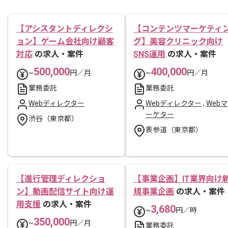
【アシスタントディレクシ
【コンテンツマーケティ
ョン】ゲーム会社向け顧客
グ】美容クリニック向け
対応
の求人・案件
SNS運用
の求人・案件
500,000
400,000
~
円／月
~
円／月
業務委託
業務委託
Webディレクター
Webディレクター
,
Webマ
ーケター
渋谷（東京都）
表参道（東京都）
【進行管理ディレクショ
【事業企画】IT業界向け
ン】動画配信サイト向け運
規事業企画
の求人・案件
用支援
の求人・案件
3,680
~
円／時
350,000
~
円／月
業務委託