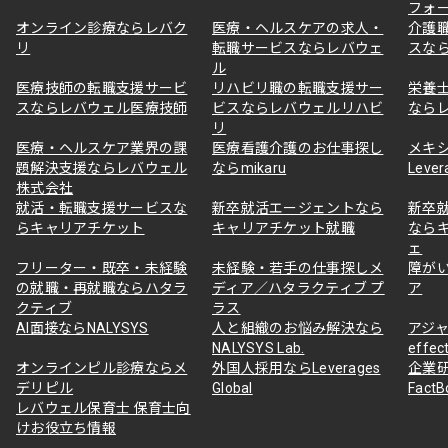
フォ
オンライン診療ならレバク
医療・ヘルスケアの求人・
介護
リ
転職サービスならレバウェ
スな
ル
医療技師の転職支援サービ
リハビリ職の転職支援サー
栄養
スならレバウェル医療技師
ビスならレバウェルリハビ
なら
リ
医療・ヘルスケア業界の課
医療看護介護のお仕事探し
メキ
題解決支援ならレバウェル
ならmikaru
Lever
株式会社
就活・転職支援サービスな
新卒就活エージェントなら
新卒
らキャリアチケット
キャリアチケット就職
なら
ェ
フリーター・既卒・未経験
未経験・若手の仕事探しメ
障が
の就職・再就職ならハタラ
ディア／ハタラクティブ プ
ア
クティブ
ラス
AI面接ならNALYSYS
人と組織のお悩み解決なら
アジャ
NALYSYS Lab.
effec
オンラインピル診療ならメ
外国人採用ならLeverages
企業
デリピル
Global
Fact
レバウェル保育士 保育士向
けお役立ち情報