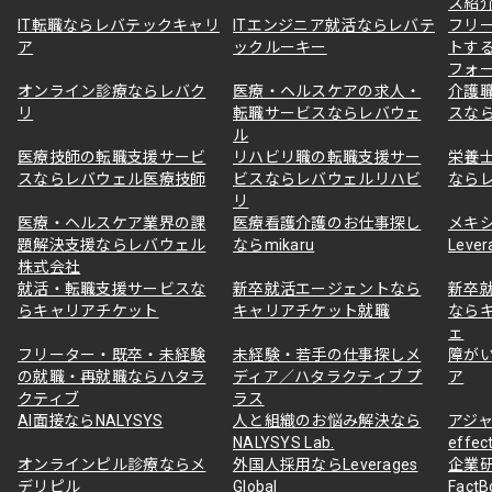
ス紹
IT転職ならレバテックキャリ
ITエンジニア就活ならレバテ
フリ
ア
ックルーキー
トす
フォ
オンライン診療ならレバク
医療・ヘルスケアの求人・
介護
リ
転職サービスならレバウェ
スな
ル
医療技師の転職支援サービ
リハビリ職の転職支援サー
栄養
スならレバウェル医療技師
ビスならレバウェルリハビ
なら
リ
医療・ヘルスケア業界の課
医療看護介護のお仕事探し
メキ
題解決支援ならレバウェル
ならmikaru
Lever
株式会社
就活・転職支援サービスな
新卒就活エージェントなら
新卒
らキャリアチケット
キャリアチケット就職
なら
ェ
フリーター・既卒・未経験
未経験・若手の仕事探しメ
障が
の就職・再就職ならハタラ
ディア／ハタラクティブ プ
ア
クティブ
ラス
AI面接ならNALYSYS
人と組織のお悩み解決なら
アジャ
NALYSYS Lab.
effec
オンラインピル診療ならメ
外国人採用ならLeverages
企業
デリピル
Global
Fact