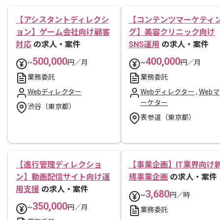
【アシスタントディレクシ
【コンテンツマーケティ
ョン】ゲーム会社向け顧客
グ】美容クリニック向け
対応
の求人・案件
SNS運用
の求人・案件
500,000
400,000
~
円／月
~
円／月
業務委託
業務委託
Webディレクター
Webディレクター
,
Webマ
ーケター
渋谷（東京都）
表参道（東京都）
【進行管理ディレクショ
【事業企画】IT業界向け
ン】動画配信サイト向け運
規事業企画
の求人・案件
用支援
の求人・案件
3,680
~
円／時
350,000
~
円／月
業務委託