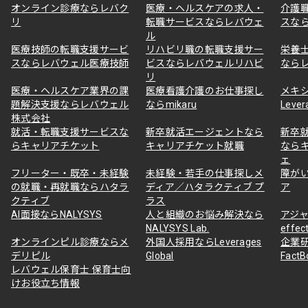
オンライン診療ならレバク
医療・ヘルスケアの求人・
介護
リ
転職サービスならレバウェ
スな
ル
医療技師の転職支援サービ
リハビリ職の転職支援サー
栄養
スならレバウェル医療技師
ビスならレバウェルリハビ
なら
リ
医療・ヘルスケア業界の課
医療看護介護のお仕事探し
メキ
題解決支援ならレバウェル
ならmikaru
Lever
株式会社
就活・転職支援サービスな
新卒就活エージェントなら
新卒
らキャリアチケット
キャリアチケット就職
なら
ェ
フリーター・既卒・未経験
未経験・若手の仕事探しメ
障が
の就職・再就職ならハタラ
ディア／ハタラクティブ プ
ア
クティブ
ラス
AI面接ならNALYSYS
人と組織のお悩み解決なら
アジャ
NALYSYS Lab.
effec
オンラインピル診療ならメ
外国人採用ならLeverages
企業
デリピル
Global
Fact
レバウェル保育士 保育士向
けお役立ち情報