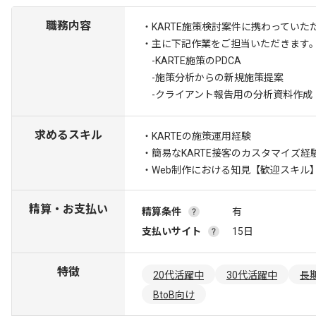
職務内容
・KARTE施策検討案件に携わっていた
・主に下記作業をご担当いただきます
-KARTE施策のPDCA
-施策分析からの新規施策提案
-クライアント報告用の分析資料作成
求めるスキル
・KARTEの施策運用経験
・簡易なKARTE接客のカスタマイズ経
・Web制作における知見
【歓迎スキル】
精算・お支払い
精算条件
有
支払いサイト
15日
特徴
20代活躍中
30代活躍中
長
BtoB向け