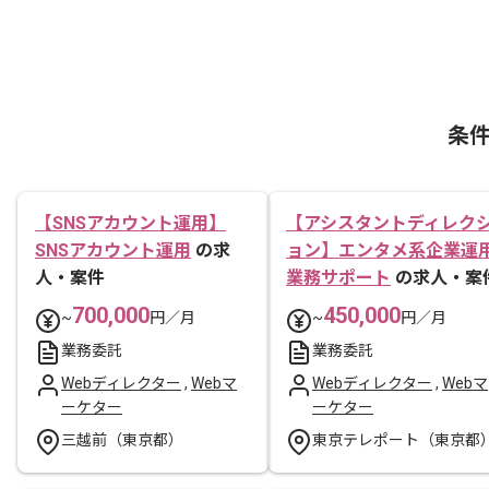
条
【SNSアカウント運用】
【アシスタントディレク
SNSアカウント運用
の求
ョン】エンタメ系企業運
人・案件
業務サポート
の求人・案
700,000
450,000
~
円／月
~
円／月
業務委託
業務委託
Webディレクター
,
Webマ
Webディレクター
,
Webマ
ーケター
ーケター
三越前（東京都）
東京テレポート（東京都