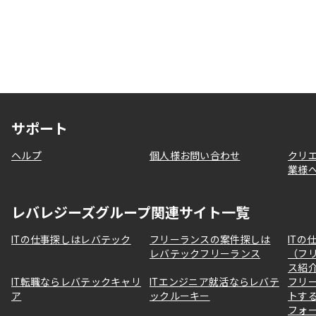
サポート
ヘルプ
個人様お問い合わせ
クリ
業様
レバレジーズグループ関連サイト一覧
ITの仕事探しはレバテック
フリーランスの案件探しは
ITの
レバテックフリーランス
（フ
ス紹
IT転職ならレバテックキャリ
ITエンジニア就活ならレバテ
フリ
ア
ックルーキー
トす
フォ