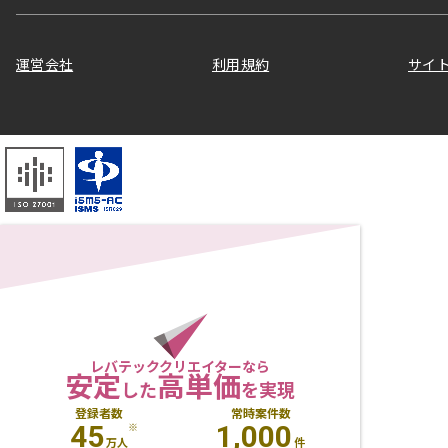
運営会社
利用規約
サイ
レバテッククリエイターなら
安定
高単価
した
を実現
登録者数
常時案件数
45
1,000
※
万人
件