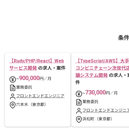
条
【Rudy/PHP/React】Web
【TypeScript/AWS】大
サービス開発
の求人・案件
コンビニチェーン次世代
舗システム開発
の求人・
900,000
~
円／月
件
業務委託
730,000
~
円／月
フロントエンドエンジニア
業務委託
六本木（東京都）
フロントエンドエンジニ
浜松町（東京都）