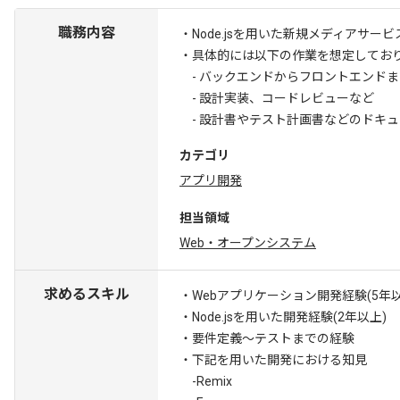
職務内容
・Node.jsを用いた新規メディアサ
・具体的には以下の作業を想定してお
- バックエンドからフロントエンド
- 設計実装、コードレビューなど
- 設計書やテスト計画書などのドキ
カテゴリ
アプリ開発
担当領域
Web・オープンシステム
求めるスキル
・Webアプリケーション開発経験(5年以
・Node.jsを用いた開発経験(2年以上)
・要件定義～テストまでの経験
・下記を用いた開発における知見
-Remix