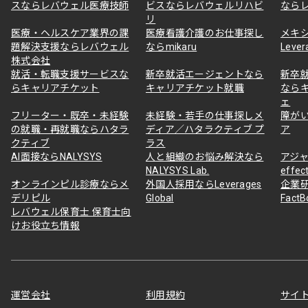
スならレバウェル医療技師
ビスならレバウェルリハビ
なら
リ
医療・ヘルスケア業界の課
医療看護介護のお仕事探し
メキ
題解決支援ならレバウェル
ならmikaru
Lever
株式会社
就活・転職支援サービスな
新卒就活エージェントなら
新卒
らキャリアチケット
キャリアチケット就職
なら
ェ
フリーター・既卒・未経験
未経験・若手の仕事探しメ
障が
の就職・再就職ならハタラ
ディア／ハタラクティブ プ
ア
クティブ
ラス
AI面接ならNALYSYS
人と組織のお悩み解決なら
アジャ
NALYSYS Lab.
effec
オンラインピル診療ならメ
外国人採用ならLeverages
企業
デリピル
Global
Fact
レバウェル保育士 保育士向
けお役立ち情報
運営会社
利用規約
サイ