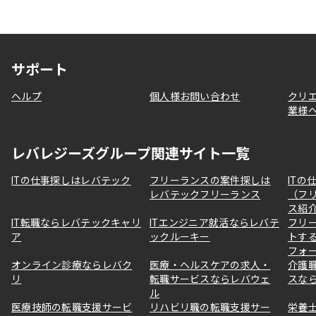
サポート
ヘルプ
個人様お問い合わせ
クリ
業様
レバレジーズグループ関連サイト一覧
ITの仕事探しはレバテック
フリーランスの案件探しは
ITの
レバテックフリーランス
（フ
ス紹
IT転職ならレバテックキャリ
ITエンジニア就活ならレバテ
フリ
ア
ックルーキー
トす
フォ
オンライン診療ならレバク
医療・ヘルスケアの求人・
介護
リ
転職サービスならレバウェ
スな
ル
医療技師の転職支援サービ
リハビリ職の転職支援サー
栄養