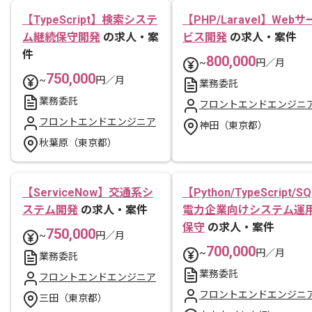
【TypeScript】検索システ
【PHP/Laravel】Webサ
ム継続保守開発
の求人・案
ビス開発
の求人・案件
件
800,000
~
円／月
750,000
~
円／月
業務委託
業務委託
フロントエンドエンジニ
フロントエンドエンジニア
神田（東京都）
秋葉原（東京都）
【ServiceNow】交通系シ
【Python/TypeScript/S
ステム開発
の求人・案件
電力企業向けシステム運
保守
の求人・案件
750,000
~
円／月
700,000
~
円／月
業務委託
業務委託
フロントエンドエンジニア
フロントエンドエンジニ
三田（東京都）