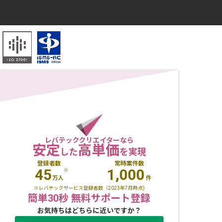
レバテッククリエイターなら
安定
高単価
した
を実現
登録者数
常時案件数
45
1,000
※
万人
件
※レバテックサービス登録者数（2023年7月時点)
簡単30秒 無料サポート登録
お気持ちはどちらに近いですか？