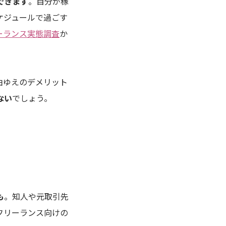
できます
。自分が稼
ケジュールで過ごす
ーランス実態調査
か
由ゆえのデメリット
ない
でしょう。
も
。知人や元取引先
フリーランス向けの