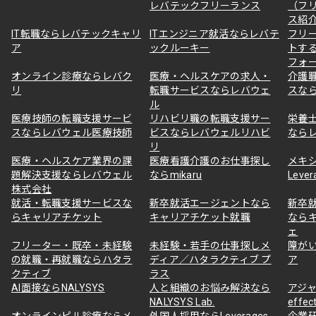
レバテックフリーランス
（フ
ス紹
IT転職ならレバテックキャリ
ITエンジニア就活ならレバテ
フリ
ア
ックルーキー
トす
フォ
オンライン診療ならレバク
医療・ヘルスケアの求人・
介護
リ
転職サービスならレバウェ
スな
ル
医療技師の転職支援サービ
リハビリ職の転職支援サー
栄養
スならレバウェル医療技師
ビスならレバウェルリハビ
なら
リ
医療・ヘルスケア業界の課
医療看護介護のお仕事探し
メキ
題解決支援ならレバウェル
ならmikaru
Lever
株式会社
就活・転職支援サービスな
新卒就活エージェントなら
新卒
らキャリアチケット
キャリアチケット就職
なら
ェ
フリーター・既卒・未経験
未経験・若手の仕事探しメ
障が
の就職・再就職ならハタラ
ディア／ハタラクティブ プ
ア
クティブ
ラス
AI面接ならNALYSYS
人と組織のお悩み解決なら
アジャ
NALYSYS Lab.
effec
オンラインピル診療ならメ
外国人採用ならLeverages
企業