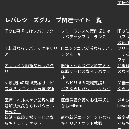
業様
レバレジーズグループ関連サイト一覧
ITの仕事探しはレバテック
フリーランスの案件探しは
ITの
レバテックフリーランス
（フ
ス紹
IT転職ならレバテックキャリ
ITエンジニア就活ならレバテ
フリ
ア
ックルーキー
トす
フォ
オンライン診療ならレバク
医療・ヘルスケアの求人・
介護
リ
転職サービスならレバウェ
スな
ル
医療技師の転職支援サービ
リハビリ職の転職支援サー
栄養
スならレバウェル医療技師
ビスならレバウェルリハビ
なら
リ
医療・ヘルスケア業界の課
医療看護介護のお仕事探し
メキ
題解決支援ならレバウェル
ならmikaru
Lever
株式会社
就活・転職支援サービスな
新卒就活エージェントなら
新卒
らキャリアチケット
キャリアチケット就職
なら
ェ