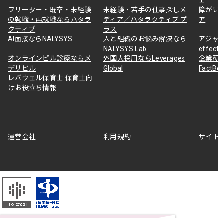
フリーター・既卒・未経験
未経験・若手の仕事探しメ
障が
の就職・再就職ならハタラ
ディア／ハタラクティブ プ
ア
クティブ
ラス
AI面接ならNALYSYS
人と組織のお悩み解決なら
アジャ
NALYSYS Lab.
effec
オンラインピル診療ならメ
外国人採用ならLeverages
企業
デリピル
Global
Fact
レバウェル保育士 保育士向
けお役立ち情報
運営会社
利用規約
サイ