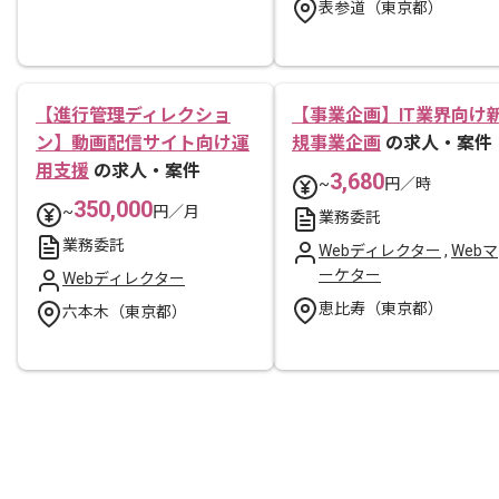
表参道（東京都）
【進行管理ディレクショ
【事業企画】IT業界向け
ン】動画配信サイト向け運
規事業企画
の求人・案件
用支援
の求人・案件
3,680
~
円／時
350,000
~
円／月
業務委託
業務委託
Webディレクター
,
Webマ
ーケター
Webディレクター
恵比寿（東京都）
六本木（東京都）