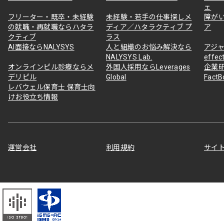
ェ
フリーター・既卒・未経験
未経験・若手の仕事探しメ
障が
の就職・再就職ならハタラ
ディア／ハタラクティブ プ
ア
クティブ
ラス
AI面接ならNALYSYS
人と組織のお悩み解決なら
アジャ
NALYSYS Lab.
effec
オンラインピル診療ならメ
外国人採用ならLeverages
企業
デリピル
Global
Fact
レバウェル保育士 保育士向
けお役立ち情報
運営会社
利用規約
サイ