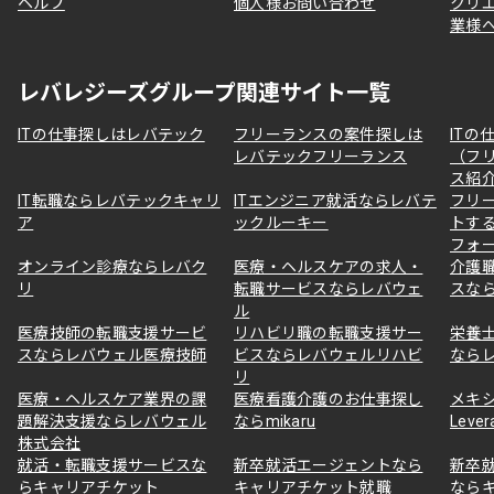
ヘルプ
個人様お問い合わせ
クリ
業様
レバレジーズグループ関連サイト一覧
ITの仕事探しはレバテック
フリーランスの案件探しは
ITの
レバテックフリーランス
（フ
ス紹
IT転職ならレバテックキャリ
ITエンジニア就活ならレバテ
フリ
ア
ックルーキー
トす
フォ
オンライン診療ならレバク
医療・ヘルスケアの求人・
介護
リ
転職サービスならレバウェ
スな
ル
医療技師の転職支援サービ
リハビリ職の転職支援サー
栄養
スならレバウェル医療技師
ビスならレバウェルリハビ
なら
リ
医療・ヘルスケア業界の課
医療看護介護のお仕事探し
メキ
題解決支援ならレバウェル
ならmikaru
Lever
株式会社
就活・転職支援サービスな
新卒就活エージェントなら
新卒
らキャリアチケット
キャリアチケット就職
なら