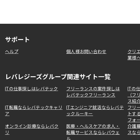
サポート
ヘルプ
個人様お問い合わせ
クリ
業様
レバレジーズグループ関連サイト一覧
ITの仕事探しはレバテック
フリーランスの案件探しは
ITの
レバテックフリーランス
（フ
ス紹
IT転職ならレバテックキャリ
ITエンジニア就活ならレバテ
フリ
ア
ックルーキー
トす
フォ
オンライン診療ならレバク
医療・ヘルスケアの求人・
介護
リ
転職サービスならレバウェ
スな
ル