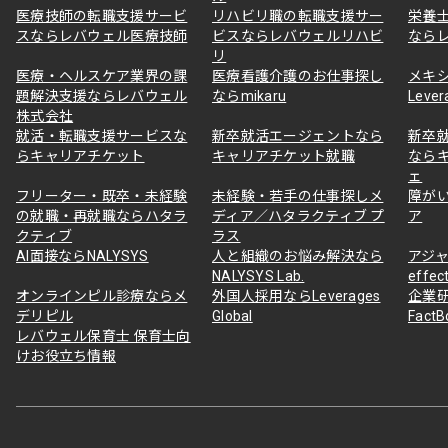
医療技師の転職支援サービ
リハビリ職の転職支援サー
栄養
スならレバウェル医療技師
ビスならレバウェルリハビ
なら
リ
医療・ヘルスケア業界の課
医療看護介護のお仕事探し
メキ
題解決支援ならレバウェル
ならmikaru
Lever
株式会社
就活・転職支援サービスな
新卒就活エージェントなら
新卒
らキャリアチケット
キャリアチケット就職
なら
ェ
フリーター・既卒・未経験
未経験・若手の仕事探しメ
障が
の就職・再就職ならハタラ
ディア／ハタラクティブ プ
ア
クティブ
ラス
AI面接ならNALYSYS
人と組織のお悩み解決なら
アジャ
NALYSYS Lab.
effec
オンラインピル診療ならメ
外国人採用ならLeverages
企業
デリピル
Global
Fact
レバウェル保育士 保育士向
けお役立ち情報