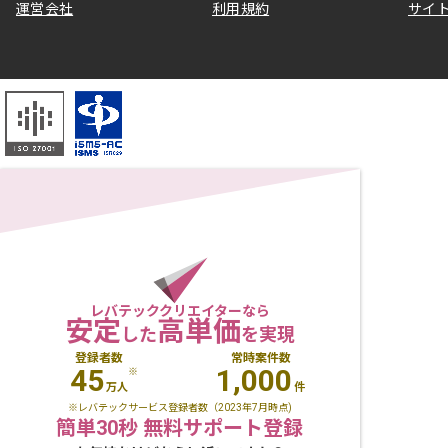
運営会社
利用規約
サイ
レバテッククリエイターなら
安定
高単価
した
を実現
登録者数
常時案件数
45
1,000
※
万人
件
※レバテックサービス登録者数（2023年7月時点)
簡単30秒 無料サポート登録