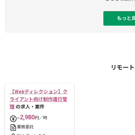
もっと
リモート
【Webディレクション】ク
ライアント向け制作進行管
理
の求人・案件
2,980
~
円／時
業務委託