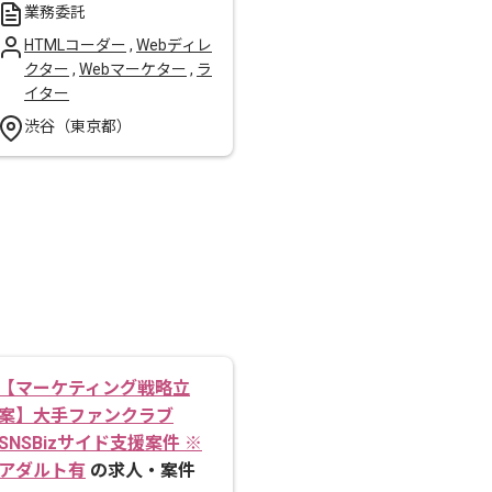
業務委託
HTMLコーダー
,
Webディレ
クター
,
Webマーケター
,
ラ
イター
渋谷（東京都）
【マーケティング戦略立
案】大手ファンクラブ
SNSBizサイド支援案件 ※
アダルト有
の求人・案件