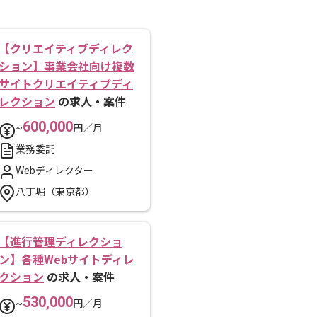
【クリエイティブディレク
ション】事業会社向け複数
サイトクリエイティブディ
レクション
の求人・案件
600,000
~
円／月
業務委託
Webディレクター
八丁堀（東京都）
【進行管理ディレクショ
ン】各種Webサイトディレ
クション
の求人・案件
530,000
~
円／月