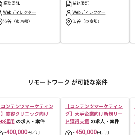
業務委託
業務委託
Webディレクター
Webディレクター
渋谷（東京都）
渋谷（東京都）
リモートワーク が可能な案件
【コンテンツマーケティン
【コンテンツマーケティン
グ】美容クリニック向け
グ】大手企業向け新規リー
NS運用
の求人・案件
ド獲得支援
の求人・案件
400,000
450,000
~
円／月
~
円／月