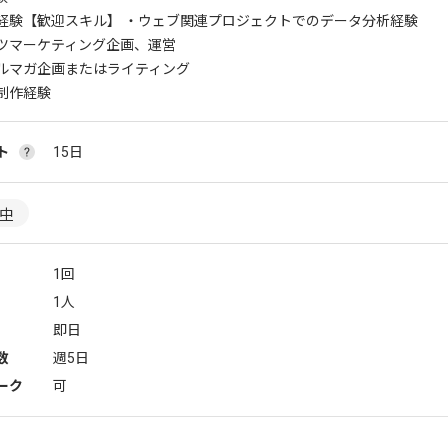
経験
【歓迎スキル】 ・ウェブ関連プロジェクトでのデータ分析経験
ツマーケティング企画、運営
ルマガ企画またはライティング
制作経験
ト
15日
躍中
1回
1人
即日
数
週5日
ーク
可