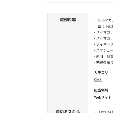
職務内容
・メルマガ
・主に下記
- メルマガ
- メルマガ
- ワイヤー
- スケジュ
- 運用、品
- 効果の
カテゴリ
CMS
担当領域
Webサイト
求めるスキル
・IA設計経