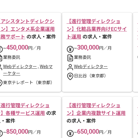
【アシスタントディレクシ
【進行管理ディレクショ
ョン】エンタメ系企業運用
ン】化粧品業界向けECサイ
業務サポート
の求人・案件
ト運用
の求人・案件
450,000
300,000
~
円／月
~
円／月
業務委託
業務委託
Webディレクター
,
Webマ
Webディレクター
ーケター
日比谷（東京都）
東京テレポート（東京都）
【進行管理ディレクショ
【進行管理ディレクショ
ン】各種サービス運用
の求
ン】企業内複数サイト運用
人・案件
の求人・案件
850,000
650,000
~
円／月
~
円／月