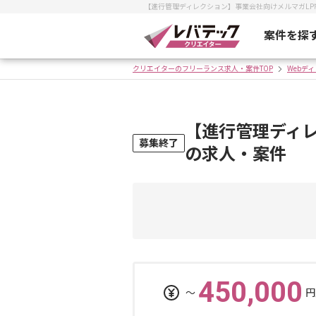
【進行管理ディレクション】事業会社向けメルマガL
案件を探
クリエイターのフリーランス求人・案件TOP
Webデ
【進行管理ディ
募集終了
の求人・案件
450,000
〜
円