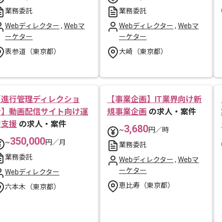
業務委託
業務委託
Webディレクター
,
Webマ
Webディレクター
,
Webマ
ーケター
ーケター
表参道（東京都）
大崎（東京都）
【進行管理ディレクショ
【事業企画】IT業界向け新
ン】動画配信サイト向け運
規事業企画
の求人・案件
用支援
の求人・案件
3,680
~
円／時
350,000
~
円／月
業務委託
業務委託
Webディレクター
,
Webマ
ーケター
Webディレクター
恵比寿（東京都）
六本木（東京都）