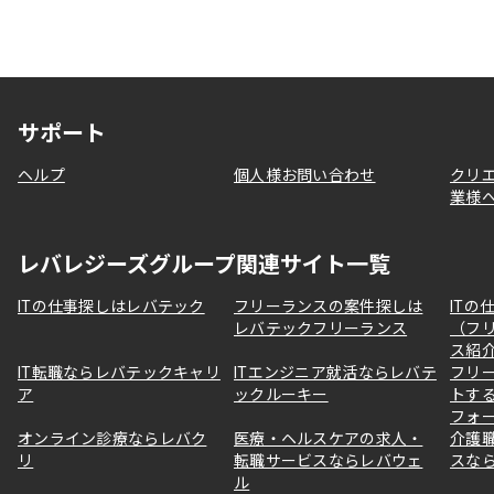
サポート
ヘルプ
個人様お問い合わせ
クリ
業様
レバレジーズグループ関連サイト一覧
ITの仕事探しはレバテック
フリーランスの案件探しは
ITの
レバテックフリーランス
（フ
ス紹
IT転職ならレバテックキャリ
ITエンジニア就活ならレバテ
フリ
ア
ックルーキー
トす
フォ
オンライン診療ならレバク
医療・ヘルスケアの求人・
介護
リ
転職サービスならレバウェ
スな
ル