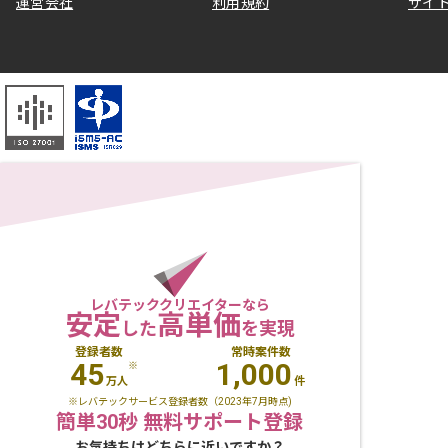
運営会社
利用規約
サイ
レバテッククリエイターなら
安定
高単価
した
を実現
登録者数
常時案件数
45
1,000
※
万人
件
※レバテックサービス登録者数（2023年7月時点)
簡単30秒 無料サポート登録
お気持ちはどちらに近いですか？