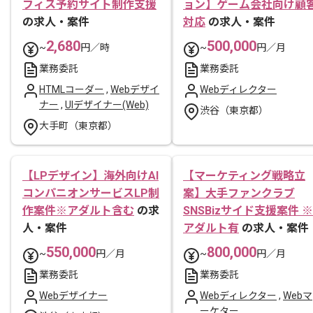
フィス予約サイト制作支援
ョン】ゲーム会社向け顧
の求人・案件
対応
の求人・案件
2,680
500,000
~
円／時
~
円／月
業務委託
業務委託
HTMLコーダー
,
Webデザイ
Webディレクター
ナー
,
UIデザイナー(Web)
渋谷（東京都）
大手町（東京都）
【LPデザイン】海外向けAI
【マーケティング戦略立
コンパニオンサービスLP制
案】大手ファンクラブ
作案件※アダルト含む
の求
SNSBizサイド支援案件 ※
人・案件
アダルト有
の求人・案件
550,000
800,000
~
円／月
~
円／月
業務委託
業務委託
Webデザイナー
Webディレクター
,
Webマ
ーケター