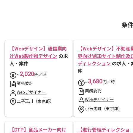
条
【Webデザイン】通信業向
【Webデザイン】不動産
けWeb製作物デザイン
の求
界向けWEBサイト制作及
人・案件
ディレクション
の求人・
件
2,020
~
円／時
3,680
~
円／時
業務委託
業務委託
Webデザイナー
Webデザイナー
二子玉川（東京都）
小伝馬町（東京都）
【DTP】食品メーカー向け
【進行管理ディレクショ