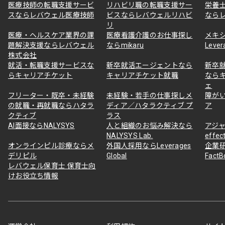
医療技師の転職支援サービ
リハビリ職の転職支援サー
栄養
スならレバウェル医療技師
ビスならレバウェルリハビ
なら
リ
医療・ヘルスケア業界の課
医療看護介護のお仕事探し
メキ
題解決支援ならレバウェル
ならmikaru
Lever
株式会社
就活・転職支援サービスな
新卒就活エージェントなら
新卒
らキャリアチケット
キャリアチケット就職
なら
ェ
フリーター・既卒・未経験
未経験・若手の仕事探しメ
障が
の就職・再就職ならハタラ
ディア／ハタラクティブ プ
ア
クティブ
ラス
AI面接ならNALYSYS
人と組織のお悩み解決なら
アジャ
NALYSYS Lab.
effec
オンラインピル診療ならメ
外国人採用ならLeverages
企業
デリピル
Global
Fact
レバウェル保育士 保育士向
けお役立ち情報