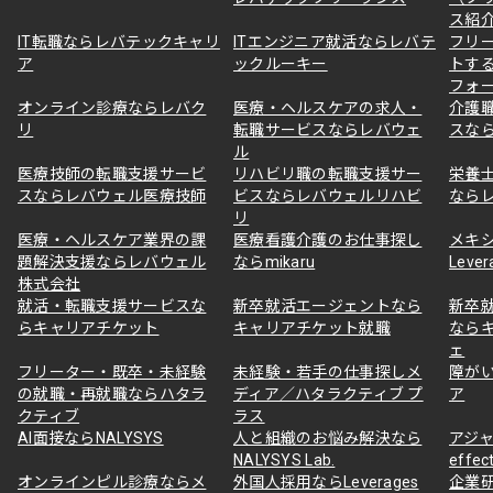
ス紹
IT転職ならレバテックキャリ
ITエンジニア就活ならレバテ
フリ
ア
ックルーキー
トす
フォ
オンライン診療ならレバク
医療・ヘルスケアの求人・
介護
リ
転職サービスならレバウェ
スな
ル
医療技師の転職支援サービ
リハビリ職の転職支援サー
栄養
スならレバウェル医療技師
ビスならレバウェルリハビ
なら
リ
医療・ヘルスケア業界の課
医療看護介護のお仕事探し
メキ
題解決支援ならレバウェル
ならmikaru
Lever
株式会社
就活・転職支援サービスな
新卒就活エージェントなら
新卒
らキャリアチケット
キャリアチケット就職
なら
ェ
フリーター・既卒・未経験
未経験・若手の仕事探しメ
障が
の就職・再就職ならハタラ
ディア／ハタラクティブ プ
ア
クティブ
ラス
AI面接ならNALYSYS
人と組織のお悩み解決なら
アジャ
NALYSYS Lab.
effec
オンラインピル診療ならメ
外国人採用ならLeverages
企業