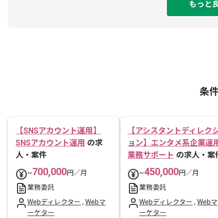
もっと
条
【SNSアカウント運用】
【アシスタントディレク
SNSアカウント運用
の求
ョン】エンタメ系企業運
人・案件
業務サポート
の求人・案
700,000
450,000
~
円／月
~
円／月
業務委託
業務委託
Webディレクター
,
Webマ
Webディレクター
,
Webマ
ーケター
ーケター