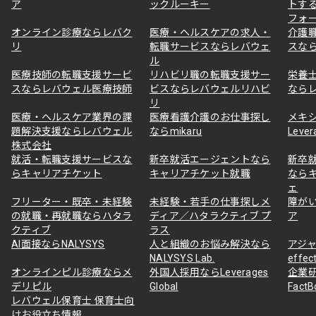
ア
ックルーキー
トす
フォ
オンライン診療ならレバク
医療・ヘルスケアの求人・
介護
リ
転職サービスならレバウェ
スな
ル
医療技師の転職支援サービ
リハビリ職の転職支援サー
栄養
スならレバウェル医療技師
ビスならレバウェルリハビ
なら
リ
医療・ヘルスケア業界の課
医療看護介護のお仕事探し
メキ
題解決支援ならレバウェル
ならmikaru
Lever
株式会社
就活・転職支援サービスな
新卒就活エージェントなら
新卒
らキャリアチケット
キャリアチケット就職
なら
ェ
フリーター・既卒・未経験
未経験・若手の仕事探しメ
障が
の就職・再就職ならハタラ
ディア／ハタラクティブ プ
ア
クティブ
ラス
AI面接ならNALYSYS
人と組織のお悩み解決なら
アジャ
NALYSYS Lab.
effec
オンラインピル診療ならメ
外国人採用ならLeverages
企業
デリピル
Global
Fact
レバウェル保育士 保育士向
けお役立ち情報