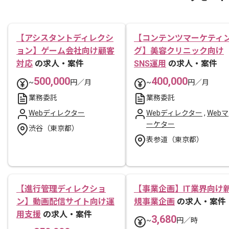
【アシスタントディレクシ
【コンテンツマーケティ
ョン】ゲーム会社向け顧客
グ】美容クリニック向け
対応
の求人・案件
SNS運用
の求人・案件
500,000
400,000
~
円／月
~
円／月
業務委託
業務委託
Webディレクター
Webディレクター
,
Webマ
ーケター
渋谷（東京都）
表参道（東京都）
【進行管理ディレクショ
【事業企画】IT業界向け
ン】動画配信サイト向け運
規事業企画
の求人・案件
用支援
の求人・案件
3,680
~
円／時