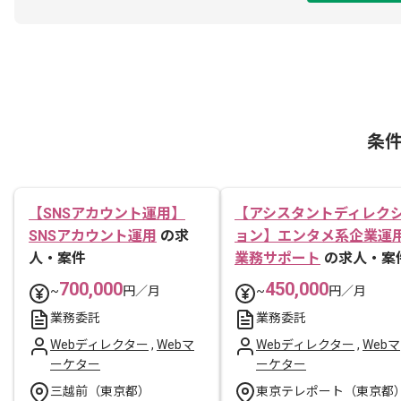
条
【SNSアカウント運用】
【アシスタントディレク
SNSアカウント運用
の求
ョン】エンタメ系企業運
人・案件
業務サポート
の求人・案
700,000
450,000
~
円／月
~
円／月
業務委託
業務委託
Webディレクター
,
Webマ
Webディレクター
,
Webマ
ーケター
ーケター
三越前（東京都）
東京テレポート（東京都