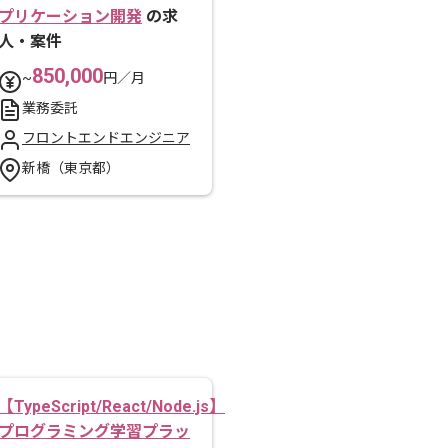
プリケーション開発
の求
人・案件
850,000
~
円／月
業務委託
フロントエンドエンジニア
新橋（東京都）
【TypeScript/React/Node.js】
プログラミング学習プラッ