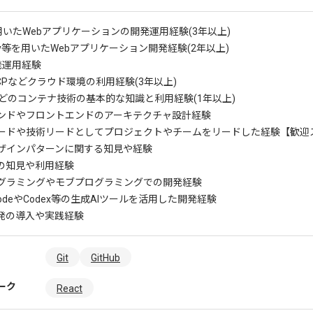
を用いたWebアプリケーションの開発運用経験(3年以上)
by等を用いたWebアプリケーション開発経験(2年以上)
発運用経験
CPなどクラウド環境の利用経験(3年以上)
rなどのコンテナ技術の基本的な知識と利用経験(1年以上)
ンドやフロントエンドのアーキテクチャ設計経験
ードや技術リードとしてプロジェクトやチームをリードした経験
【歓迎
ザインパターンに関する知見や経験
QLの知見や利用経験
グラミングやモブプログラミングでの開発経験
 CodeやCodex等の生成AIツールを活用した開発経験
開発の導入や実践経験
Git
GitHub
ーク
React