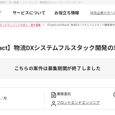
スタック開発案件・求人募集｜フリーランス・業務委託ならレバテッククリエイター
す
サービスについて
お役立ち情報
採用企業の方へ
エンドエンジニアの求人・案件募集
【TypeScript/React】物流DXシステムフルスタック開発案件
pt/React】物流DXシステムフルスタック開
こちらの案件は募集期間が終了しました
業務委託
／月
フロントエンドエンジニア