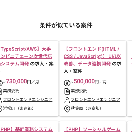
条件が似ている案件
TypeScript/AWS】大手
【フロントエンド(HTML /
コンビニチェーン次世代店
CSS / JavaScript)】 UI/UX
舗システム開発
の求人・案
改善、データ連携開発
の求
件
人・案件
730,000
500,000
~
円／月
~
円／月
業務委託
業務委託
フロントエンドエンジニア
フロントエンドエンジニア
浜松町（東京都）
秋葉原（東京都）
【PHP】基幹業務システム
【PHP】ソーシャルゲーム