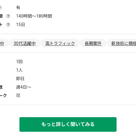
有
間
140時間〜180時間
ト
15日
躍中
30代活躍中
高トラフィック
長期案件
新技術に積
1回
1人
即日
数
週4日〜
ーク
可
もっと詳しく聞いてみる