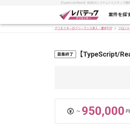
【TypeScript/React】物流DXシステムフル
案件を探
クリエイターのフリーランス求人・案件TOP
フロント
【TypeScri
募集終了
950,000
〜
円