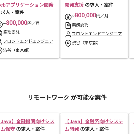
Webアプリケーション開発
開発支援
の求人・案件
の求人・案件
800,000
~
円／月
800,000
~
円／月
業務委託
業務委託
フロントエンドエンジニア
フロントエンドエンジニア
渋谷（東京都）
渋谷（東京都）
リモートワーク が可能な案件
Java】金融機関向けシス
【Java】金融系向けシステ
テム保守
の求人・案件
ム開発
の求人・案件