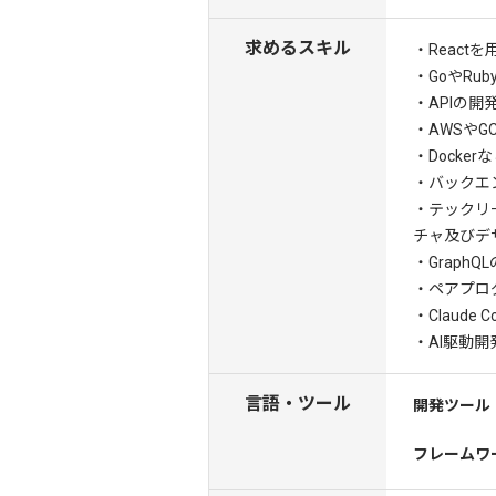
求めるスキル
・React
・GoやRu
・APIの開
・AWSやG
・Docke
・バックエ
・テックリ
チャ及びデ
・Graph
・ペアプロ
・Claude
・AI駆動
言語・ツール
開発ツール
フレームワ