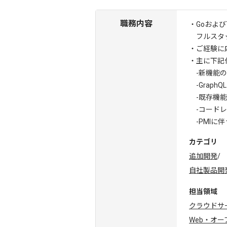
職務内容
・Goおよび
フルスタッ
・ご経験に
・主に下記
-新機能の
-GraphQ
-既存機能
-コードレ
-PMIに
カテゴリ
追加開発
/
自社製品開
担当領域
クラウドサ
Web・オ