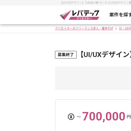
【UI/UXデザイン】ToB向け新サービスUIUXデ
案件を探
クリエイターのフリーランス求人・案件TOP
UI・U
【UI/UXデザイ
募集終了
700,000
〜
円