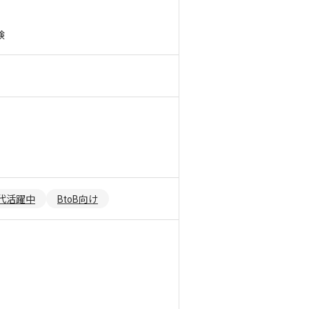
験
0代活躍中
BtoB向け