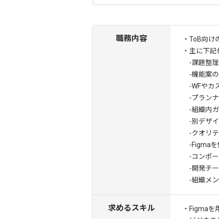
職務内容
・ToB向
・主に下記
-課題整理
-機能案の
-WFやカ
-プランナ
-組織内ガ
-別デザイ
-クオリテ
-Figma
-コンポー
-開発チー
-組織メン
求めるスキル
・Figma