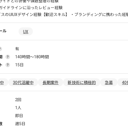
サイドとの折衝や課題整理の経験
ガイドラインに沿ったレビュー経験
ビスのUIUXデザイン経験
【歓迎スキル】 ・ブランディングに携わった経
ール
UX
有
間
140時間〜180時間
ト
15日
躍中
30代活躍中
長期案件
新技術に積極的
急募
4
2回
1人
即日
数
週5日