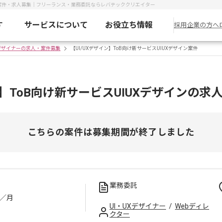
ザイン案件・求人募集｜フリーランス・業務委託ならレバテッククリエイター
す
サービスについて
お役立ち情報
採用企業の方へ
Xデザイナーの求人・案件募集
【UI/UXデザイン】ToB向け新サービスUIUXデザイン案件
ン】ToB向け新サービスUIUXデザインの求
こちらの案件は募集期間が終了しました
業務委託
／月
UI・UXデザイナー
/
Webディレ
クター