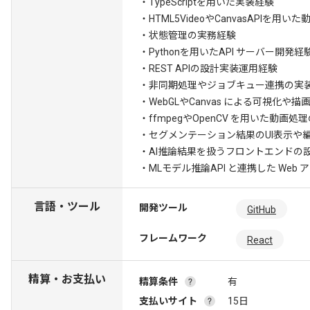
・TypeScriptを用いた実装経験
・HTML5VideoやCanvasAPIを
・状態管理の実務経験
・Pythonを用いたAPI サーバー開発経
・REST APIの設計実装運用経験
・非同期処理やジョブキュー連携の実
・WebGLやCanvas による可視化や
・ffmpegやOpenCV を用いた動画処
・セグメンテーション結果のUI表示や
・AI推論結果を扱うフロントエンドの
・MLモデル推論API と連携した We
言語・ツール
開発ツール
GitHub
フレームワーク
React
精算・お支払い
精算条件
有
支払いサイト
15日