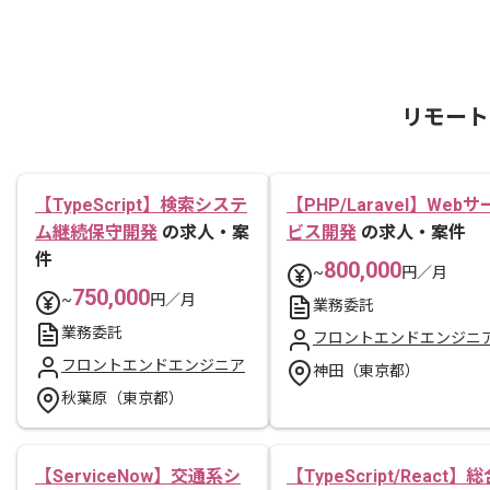
リモート
【TypeScript】検索システ
【PHP/Laravel】Webサ
ム継続保守開発
の求人・案
ビス開発
の求人・案件
件
800,000
~
円／月
750,000
~
円／月
業務委託
業務委託
フロントエンドエンジニ
フロントエンドエンジニア
神田（東京都）
秋葉原（東京都）
【ServiceNow】交通系シ
【TypeScript/React】