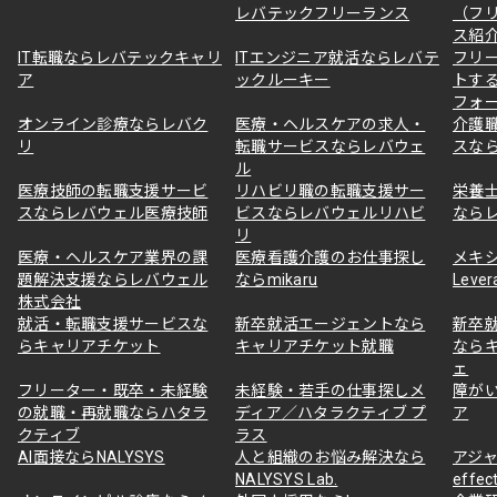
レバテックフリーランス
（フ
ス紹
IT転職ならレバテックキャリ
ITエンジニア就活ならレバテ
フリ
ア
ックルーキー
トす
フォ
オンライン診療ならレバク
医療・ヘルスケアの求人・
介護
リ
転職サービスならレバウェ
スな
ル
医療技師の転職支援サービ
リハビリ職の転職支援サー
栄養
スならレバウェル医療技師
ビスならレバウェルリハビ
なら
リ
医療・ヘルスケア業界の課
医療看護介護のお仕事探し
メキ
題解決支援ならレバウェル
ならmikaru
Lever
株式会社
就活・転職支援サービスな
新卒就活エージェントなら
新卒
らキャリアチケット
キャリアチケット就職
なら
ェ
フリーター・既卒・未経験
未経験・若手の仕事探しメ
障が
の就職・再就職ならハタラ
ディア／ハタラクティブ プ
ア
クティブ
ラス
AI面接ならNALYSYS
人と組織のお悩み解決なら
アジャ
NALYSYS Lab.
effec