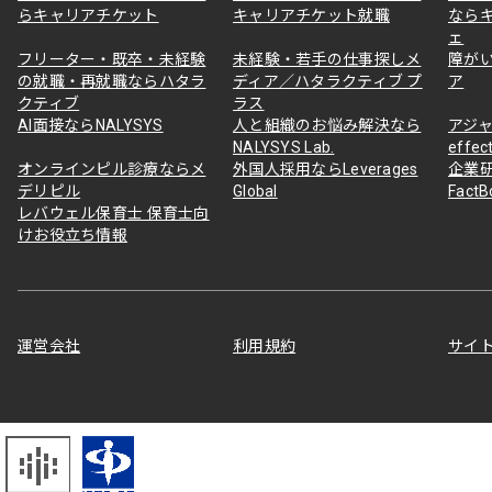
らキャリアチケット
キャリアチケット就職
なら
ェ
フリーター・既卒・未経験
未経験・若手の仕事探しメ
障が
の就職・再就職ならハタラ
ディア／ハタラクティブ プ
ア
クティブ
ラス
AI面接ならNALYSYS
人と組織のお悩み解決なら
アジャ
NALYSYS Lab.
effec
オンラインピル診療ならメ
外国人採用ならLeverages
企業
デリピル
Global
Fact
レバウェル保育士 保育士向
けお役立ち情報
運営会社
利用規約
サイ