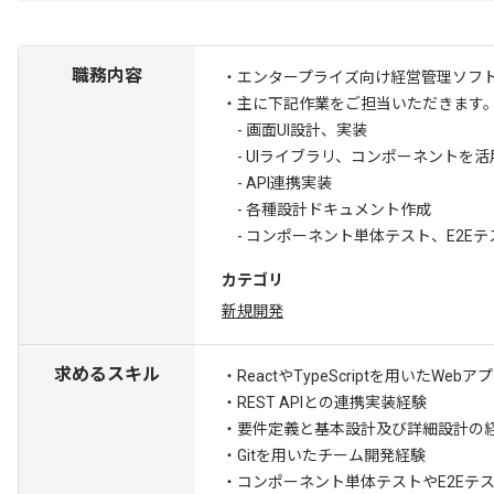
職務内容
・エンタープライズ向け経営管理ソフ
・主に下記作業をご担当いただきます
- 画面UI設計、実装
- UIライブラリ、コンポーネントを
- API連携実装
- 各種設計ドキュメント作成
- コンポーネント単体テスト、E2Eテ
カテゴリ
新規開発
求めるスキル
・ReactやTypeScriptを用いたWe
・REST APIとの連携実装経験
・要件定義と基本設計及び詳細設計の経
・Gitを用いたチーム開発経験
・コンポーネント単体テストやE2Eテ