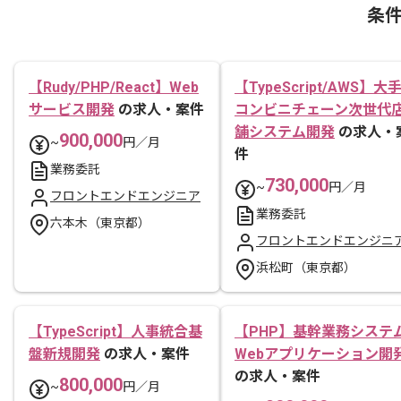
条
【Rudy/PHP/React】Web
【TypeScript/AWS】大
サービス開発
の求人・案件
コンビニチェーン次世代
舗システム開発
の求人・
900,000
~
円／月
件
業務委託
730,000
~
円／月
フロントエンドエンジニア
業務委託
六本木（東京都）
フロントエンドエンジニ
浜松町（東京都）
【TypeScript】人事統合基
【PHP】基幹業務システ
盤新規開発
の求人・案件
Webアプリケーション開
の求人・案件
800,000
~
円／月