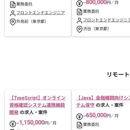
800,000
~
円／月
業務委託
業務委託
フロントエンドエンジニア
フロントエンドエンジニ
外苑前（東京都）
渋谷（東京都）
リモート
【TypeScript】オンライン
【Java】金融機関向けシ
資格確認システム連携機能
テム保守
の求人・案件
開発
の求人・案件
650,000
~
円／月
1,150,000
~
円／月
業務委託