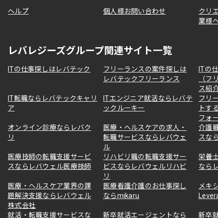
ヘルプ
個人様お問い合わせ
クリ
業様
レバレジーズグループ関連サイト一覧
ITの仕事探しはレバテック
フリーランスの案件探しは
ITの
レバテックフリーランス
（フ
ス紹
IT転職ならレバテックキャリ
ITエンジニア就活ならレバテ
フリ
ア
ックルーキー
トす
フォ
オンライン診療ならレバク
医療・ヘルスケアの求人・
介護
リ
転職サービスならレバウェ
スな
ル
医療技師の転職支援サービ
リハビリ職の転職支援サー
栄養
スならレバウェル医療技師
ビスならレバウェルリハビ
なら
リ
医療・ヘルスケア業界の課
医療看護介護のお仕事探し
メキ
題解決支援ならレバウェル
ならmikaru
Lever
株式会社
就活・転職支援サービスな
新卒就活エージェントなら
新卒