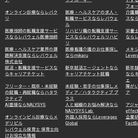
フォ
オンライン診療ならレバク
医療・ヘルスケアの求人・
介護
リ
転職サービスならレバウェ
スな
ル
医療技師の転職支援サービ
リハビリ職の転職支援サー
栄養
スならレバウェル医療技師
ビスならレバウェルリハビ
なら
リ
医療・ヘルスケア業界の課
医療看護介護のお仕事探し
メキ
題解決支援ならレバウェル
ならmikaru
Lever
株式会社
就活・転職支援サービスな
新卒就活エージェントなら
新卒
らキャリアチケット
キャリアチケット就職
なら
ェ
フリーター・既卒・未経験
未経験・若手の仕事探しメ
障が
の就職・再就職ならハタラ
ディア／ハタラクティブ プ
ア
クティブ
ラス
AI面接ならNALYSYS
人と組織のお悩み解決なら
アジャ
NALYSYS Lab.
effec
オンラインピル診療ならメ
外国人採用ならLeverages
企業
デリピル
Global
Fact
レバウェル保育士 保育士向
けお役立ち情報