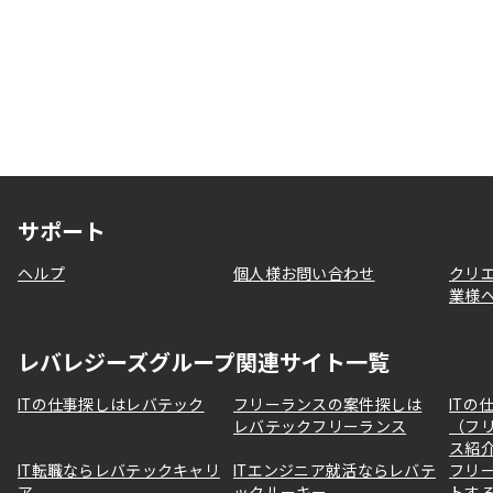
サポート
ヘルプ
個人様お問い合わせ
クリ
業様
レバレジーズグループ関連サイト一覧
ITの仕事探しはレバテック
フリーランスの案件探しは
ITの
レバテックフリーランス
（フ
ス紹
IT転職ならレバテックキャリ
ITエンジニア就活ならレバテ
フリ
ア
ックルーキー
トす