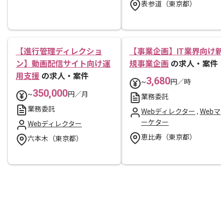
表参道（東京都）
【進行管理ディレクショ
【事業企画】IT業界向け
ン】動画配信サイト向け運
規事業企画
の求人・案件
用支援
の求人・案件
3,680
~
円／時
350,000
~
円／月
業務委託
業務委託
Webディレクター
,
Webマ
ーケター
Webディレクター
恵比寿（東京都）
六本木（東京都）