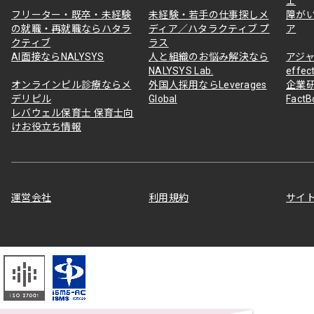
ェ
フリーター・既卒・未経験
未経験・若手の仕事探しメ
障が
の就職・再就職ならハタラ
ディア／ハタラクティブ プ
ア
クティブ
ラス
AI面接ならNALYSYS
人と組織のお悩み解決なら
アジャ
NALYSYS Lab.
effec
オンラインピル診療ならメ
外国人採用ならLeverages
企業
デリピル
Global
Fact
レバウェル保育士 保育士向
けお役立ち情報
運営会社
利用規約
サイ