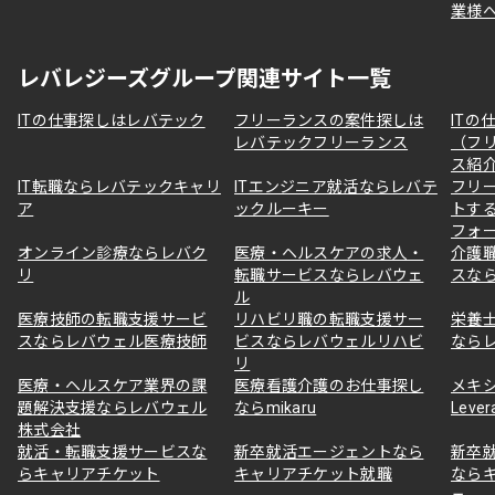
業様
レバレジーズグループ関連サイト一覧
ITの仕事探しはレバテック
フリーランスの案件探しは
ITの
レバテックフリーランス
（フ
ス紹
IT転職ならレバテックキャリ
ITエンジニア就活ならレバテ
フリ
ア
ックルーキー
トす
フォ
オンライン診療ならレバク
医療・ヘルスケアの求人・
介護
リ
転職サービスならレバウェ
スな
ル
医療技師の転職支援サービ
リハビリ職の転職支援サー
栄養
スならレバウェル医療技師
ビスならレバウェルリハビ
なら
リ
医療・ヘルスケア業界の課
医療看護介護のお仕事探し
メキ
題解決支援ならレバウェル
ならmikaru
Lever
株式会社
就活・転職支援サービスな
新卒就活エージェントなら
新卒
らキャリアチケット
キャリアチケット就職
なら