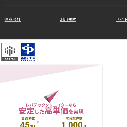
運営会社
利用規約
サイ
レバテッククリエイターなら
安定
高単価
した
を実現
登録者数
常時案件数
45
1,000
※
万人
件