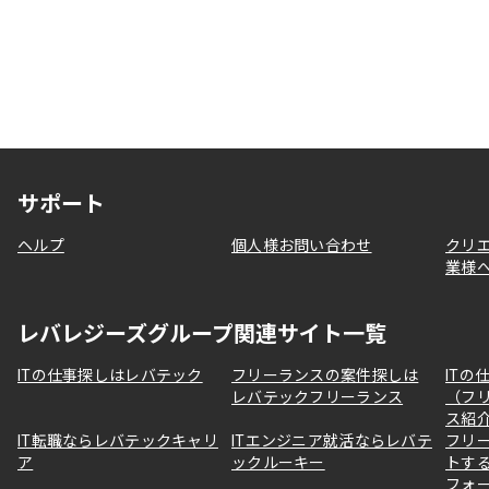
サポート
ヘルプ
個人様お問い合わせ
クリ
業様
レバレジーズグループ関連サイト一覧
ITの仕事探しはレバテック
フリーランスの案件探しは
ITの
レバテックフリーランス
（フ
ス紹
IT転職ならレバテックキャリ
ITエンジニア就活ならレバテ
フリ
ア
ックルーキー
トす
フォ