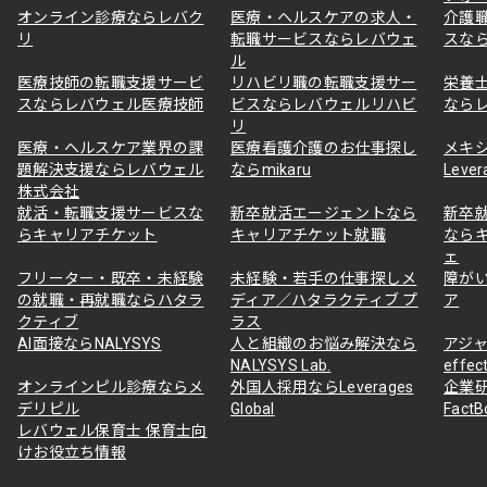
オンライン診療ならレバク
医療・ヘルスケアの求人・
介護
リ
転職サービスならレバウェ
スな
ル
医療技師の転職支援サービ
リハビリ職の転職支援サー
栄養
スならレバウェル医療技師
ビスならレバウェルリハビ
なら
リ
医療・ヘルスケア業界の課
医療看護介護のお仕事探し
メキ
題解決支援ならレバウェル
ならmikaru
Lever
株式会社
就活・転職支援サービスな
新卒就活エージェントなら
新卒
らキャリアチケット
キャリアチケット就職
なら
ェ
フリーター・既卒・未経験
未経験・若手の仕事探しメ
障が
の就職・再就職ならハタラ
ディア／ハタラクティブ プ
ア
クティブ
ラス
AI面接ならNALYSYS
人と組織のお悩み解決なら
アジャ
NALYSYS Lab.
effec
オンラインピル診療ならメ
外国人採用ならLeverages
企業
デリピル
Global
Fact
レバウェル保育士 保育士向
けお役立ち情報