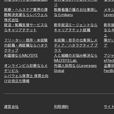
リ
医療・ヘルスケア業界の課
医療看護介護のお仕事探し
メキ
題解決支援ならレバウェル
ならmikaru
Lever
株式会社
就活・転職支援サービスな
新卒就活エージェントなら
新卒
らキャリアチケット
キャリアチケット就職
なら
ェ
フリーター・既卒・未経験
未経験・若手の仕事探しメ
障が
の就職・再就職ならハタラ
ディア／ハタラクティブ プ
ア
クティブ
ラス
AI面接ならNALYSYS
人と組織のお悩み解決なら
アジャ
NALYSYS Lab.
effec
オンラインピル診療ならメ
外国人採用ならLeverages
企業
デリピル
Global
Fact
レバウェル保育士 保育士向
けお役立ち情報
運営会社
利用規約
サイ