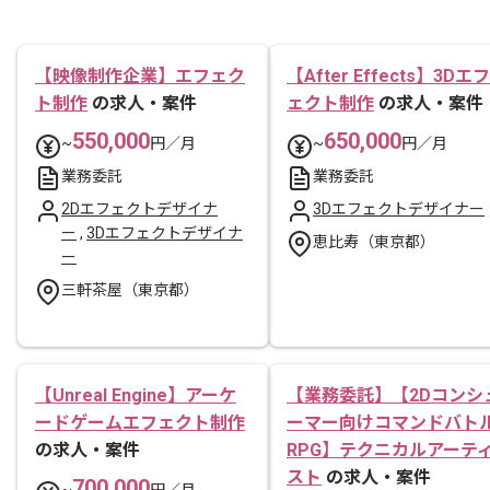
【映像制作企業】エフェク
【After Effects】3Dエフ
ト制作
の求人・案件
ェクト制作
の求人・案件
550,000
650,000
~
円／月
~
円／月
業務委託
業務委託
2Dエフェクトデザイナ
3Dエフェクトデザイナー
ー
,
3Dエフェクトデザイナ
恵比寿（東京都）
ー
三軒茶屋（東京都）
【Unreal Engine】アーケ
【業務委託】【2Dコンシ
ードゲームエフェクト制作
ーマー向けコマンドバト
の求人・案件
RPG】テクニカルアーテ
スト
の求人・案件
700,000
~
円／月