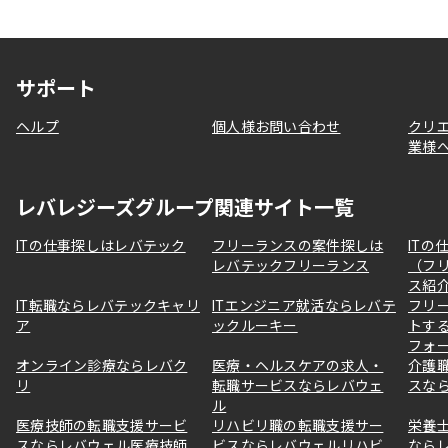
サポート
ヘルプ
個人様お問い合わせ
クリ
業様
レバレジーズグループ関連サイト一覧
ITの仕事探しはレバテック
フリーランスの案件探しは
ITの
レバテックフリーランス
（フ
ス紹
IT転職ならレバテックキャリ
ITエンジニア就活ならレバテ
フリ
ア
ックルーキー
トす
フォ
オンライン診療ならレバク
医療・ヘルスケアの求人・
介護
リ
転職サービスならレバウェ
スな
ル
医療技師の転職支援サービ
リハビリ職の転職支援サー
栄養
スならレバウェル医療技師
ビスならレバウェルリハビ
なら