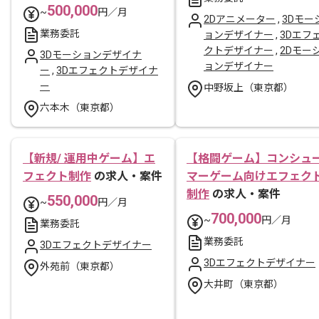
500,000
~
円／月
2Dアニメーター
,
3Dモー
業務委託
ョンデザイナー
,
3Dエフ
クトデザイナー
,
2Dモー
3Dモーションデザイナ
ョンデザイナー
ー
,
3Dエフェクトデザイナ
ー
中野坂上（東京都）
六本木（東京都）
【新規/ 運用中ゲーム】エ
【格闘ゲーム】コンシュ
フェクト制作
の求人・案件
マーゲーム向けエフェク
制作
の求人・案件
550,000
~
円／月
700,000
~
円／月
業務委託
業務委託
3Dエフェクトデザイナー
3Dエフェクトデザイナー
外苑前（東京都）
大井町（東京都）