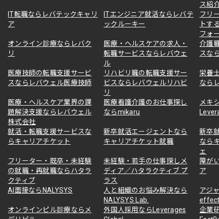
ス紹
IT転職ならレバテックキャリ
ITエンジニア就活ならレバテ
フリ
ア
ックルーキー
トす
フォ
オンライン診療ならレバク
医療・ヘルスケアの求人・
介護
リ
転職サービスならレバウェ
スな
ル
医療技師の転職支援サービ
リハビリ職の転職支援サー
栄養
スならレバウェル医療技師
ビスならレバウェルリハビ
なら
リ
医療・ヘルスケア業界の課
医療看護介護のお仕事探し
メキ
題解決支援ならレバウェル
ならmikaru
Lever
株式会社
就活・転職支援サービスな
新卒就活エージェントなら
新卒
らキャリアチケット
キャリアチケット就職
なら
ェ
フリーター・既卒・未経験
未経験・若手の仕事探しメ
障が
の就職・再就職ならハタラ
ディア／ハタラクティブ プ
ア
クティブ
ラス
AI面接ならNALYSYS
人と組織のお悩み解決なら
アジャ
NALYSYS Lab.
effec
オンラインピル診療ならメ
外国人採用ならLeverages
企業