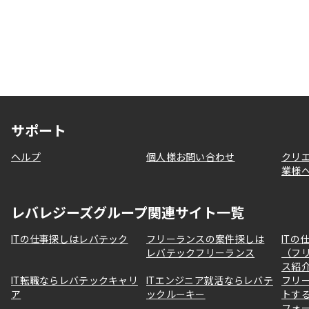
サポート
ヘルプ
個人様お問い合わせ
クリ
業様
レバレジーズグループ関連サイト一覧
ITの仕事探しはレバテック
フリーランスの案件探しは
ITの
レバテックフリーランス
（フ
ス紹
IT転職ならレバテックキャリ
ITエンジニア就活ならレバテ
フリ
ア
ックルーキー
トす
フォ