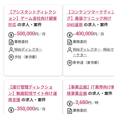
【アシスタントディレクシ
【コンテンツマーケティ
ョン】ゲーム会社向け顧客
グ】美容クリニック向け
対応
の求人・案件
SNS運用
の求人・案件
500,000
400,000
~
円／月
~
円／月
業務委託
業務委託
Webディレクター
Webディレクター
,
Webマ
ーケター
渋谷（東京都）
表参道（東京都）
【進行管理ディレクショ
【事業企画】IT業界向け
ン】動画配信サイト向け運
規事業企画
の求人・案件
用支援
の求人・案件
3,680
~
円／時
350,000
~
円／月
業務委託