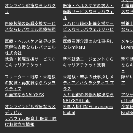
オンライン診療ならレバク
医療・ヘルスケアの求人・
介護
リ
転職サービスならレバウェ
スな
ル
医療技師の転職支援サービ
リハビリ職の転職支援サー
栄養
スならレバウェル医療技師
ビスならレバウェルリハビ
なら
リ
医療・ヘルスケア業界の課
医療看護介護のお仕事探し
メキ
題解決支援ならレバウェル
ならmikaru
Lever
株式会社
就活・転職支援サービスな
新卒就活エージェントなら
新卒
らキャリアチケット
キャリアチケット就職
なら
ェ
フリーター・既卒・未経験
未経験・若手の仕事探しメ
障が
の就職・再就職ならハタラ
ディア／ハタラクティブ プ
ア
クティブ
ラス
AI面接ならNALYSYS
人と組織のお悩み解決なら
アジャ
NALYSYS Lab.
effec
オンラインピル診療ならメ
外国人採用ならLeverages
企業
デリピル
Global
Fact
レバウェル保育士 保育士向
けお役立ち情報