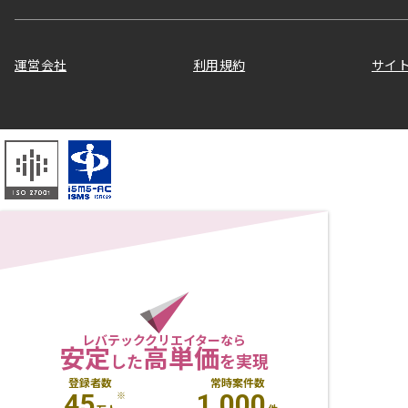
運営会社
利用規約
サイ
レバテッククリエイターなら
安定
高単価
した
を実現
登録者数
常時案件数
45
1,000
※