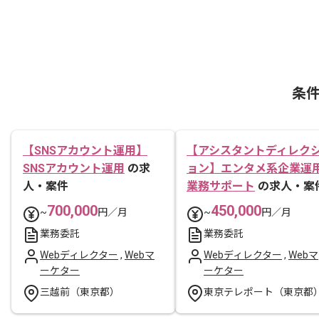
条
【SNSアカウント運用】
【アシスタントディレク
SNSアカウント運用
の求
ョン】エンタメ系企業運
人・案件
業務サポート
の求人・案
700,000
450,000
~
円／月
~
円／月
業務委託
業務委託
Webディレクター
,
Webマ
Webディレクター
,
Webマ
ーケター
ーケター
三越前（東京都）
東京テレポート（東京都