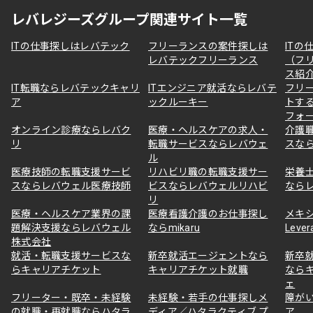
レバレジーズグループ関連サイト一覧
ITの仕事探しはレバテック
フリーランスの案件探しは
ITの
レバテックフリーランス
（フ
ス紹
IT転職ならレバテックキャリ
ITエンジニア就活ならレバテ
フリ
ア
ックルーキー
トす
フォ
オンライン診療ならレバク
医療・ヘルスケアの求人・
介護
リ
転職サービスならレバウェ
スな
ル
医療技師の転職支援サービ
リハビリ職の転職支援サー
栄養
スならレバウェル医療技師
ビスならレバウェルリハビ
なら
リ
医療・ヘルスケア業界の課
医療看護介護のお仕事探し
メキ
題解決支援ならレバウェル
ならmikaru
Lever
株式会社
就活・転職支援サービスな
新卒就活エージェントなら
新卒
らキャリアチケット
キャリアチケット就職
なら
ェ
フリーター・既卒・未経験
未経験・若手の仕事探しメ
障が
の就職・再就職ならハタラ
ディア／ハタラクティブ プ
ア