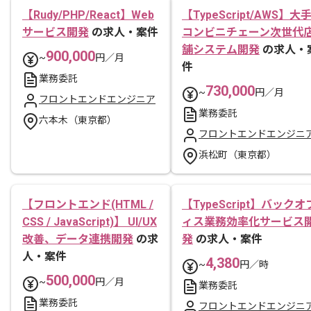
【Rudy/PHP/React】Web
【TypeScript/AWS】大
サービス開発
の求人・案件
コンビニチェーン次世代
舗システム開発
の求人・
900,000
~
円／月
件
業務委託
730,000
~
円／月
フロントエンドエンジニア
業務委託
六本木（東京都）
フロントエンドエンジニ
浜松町（東京都）
【フロントエンド(HTML /
【TypeScript】バックオ
CSS / JavaScript)】 UI/UX
ィス業務効率化サービス
改善、データ連携開発
の求
発
の求人・案件
人・案件
4,380
~
円／時
500,000
~
円／月
業務委託
業務委託
フロントエンドエンジニ