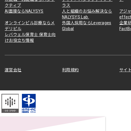
クティブ
ラス
AI面接ならNALYSYS
人と組織のお悩み解決なら
アジャ
NALYSYS Lab.
effec
オンラインピル診療ならメ
外国人採用ならLeverages
企業
デリピル
Global
Fact
レバウェル保育士 保育士向
けお役立ち情報
運営会社
利用規約
サイ