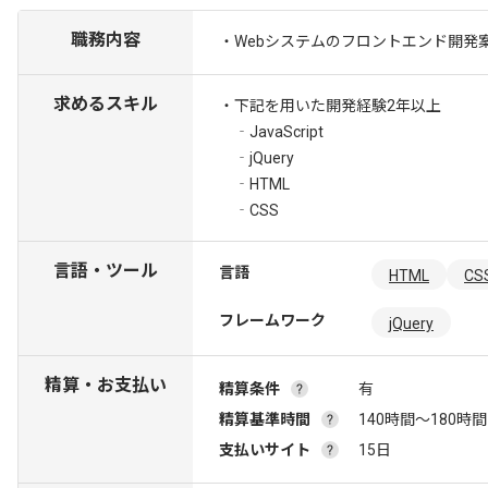
職務内容
・Webシステムのフロントエンド開発
求めるスキル
・下記を用いた開発経験2年以上
‐JavaScript
‐jQuery
‐HTML
‐CSS
言語・ツール
言語
HTML
CS
フレームワーク
jQuery
精算・お支払い
精算条件
有
精算基準時間
140時間〜180時間
支払いサイト
15日