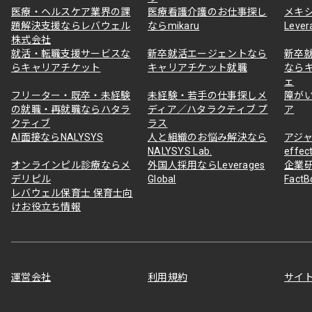
医療・ヘルスケア業界の課
医療看護介護のお仕事探し
メキ
題解決支援ならレバウェル
ならmikaru
Lever
株式会社
就活・転職支援サービスな
新卒就活エージェントなら
新卒
らキャリアチケット
キャリアチケット就職
なら
ェ
フリーター・既卒・未経験
未経験・若手の仕事探しメ
障が
の就職・再就職ならハタラ
ディア／ハタラクティブ プ
ア
クティブ
ラス
AI面接ならNALYSYS
人と組織のお悩み解決なら
アジャ
NALYSYS Lab.
effec
オンラインピル診療ならメ
外国人採用ならLeverages
企業
デリピル
Global
Fact
レバウェル保育士 保育士向
けお役立ち情報
運営会社
利用規約
サイ