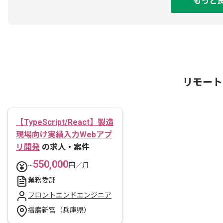
もっと
リモート
【TypeScript/React】製造
現場向け実績入力Webアプ
リ開発
の求人・案件
550,000
~
円／月
業務委託
フロントエンドエンジニア
播磨新宮（兵庫県）