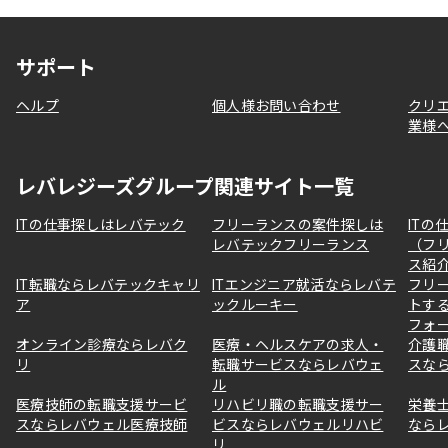
サポート
ヘルプ
個人様お問い合わせ
クリ
業様
レバレジーズグループ関連サイト一覧
ITの仕事探しはレバテック
フリーランスの案件探しは
ITの
レバテックフリーランス
（フ
ス紹
IT転職ならレバテックキャリ
ITエンジニア就活ならレバテ
フリ
ア
ックルーキー
トす
フォ
オンライン診療ならレバク
医療・ヘルスケアの求人・
介護
リ
転職サービスならレバウェ
スな
ル
医療技師の転職支援サービ
リハビリ職の転職支援サー
栄養
スならレバウェル医療技師
ビスならレバウェルリハビ
なら
リ